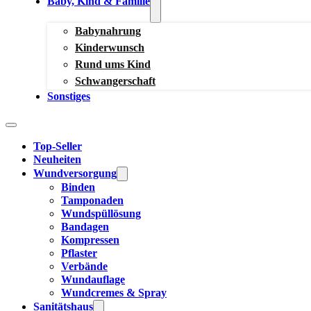
Baby, Kind & Familie
Babynahrung
Kinderwunsch
Rund ums Kind
Schwangerschaft
Sonstiges
Top-Seller
Neuheiten
Wundversorgung
Binden
Tamponaden
Wundspüllösung
Bandagen
Kompressen
Pflaster
Verbände
Wundauflage
Wundcremes & Spray
Sanitätshaus