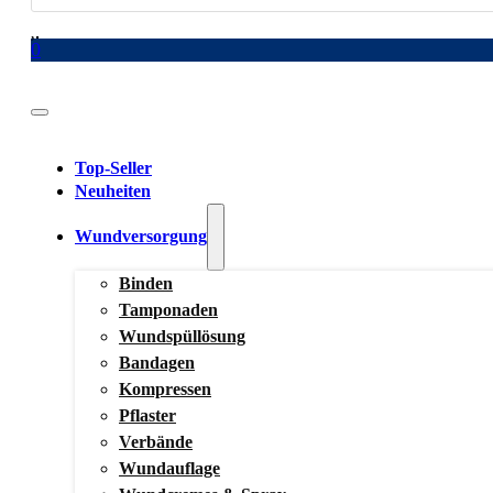
search
0
Top-Seller
Neuheiten
Wundversorgung
Binden
Tamponaden
Wundspüllösung
Bandagen
Kompressen
Pflaster
Verbände
Wundauflage