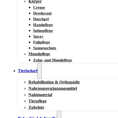
Körper
Creme
Deodorant
Duschgel
Handpflege
Intimpflege
Spray
Fußpflege
Sonnenschutz
Mundpflege
Zahn- und Mundpflege
Tierbedarf
Rehabilitation & Orthopädie
Nahrungsergänzungsmittel
Nahtmaterial
Tierpflege
Zubehör