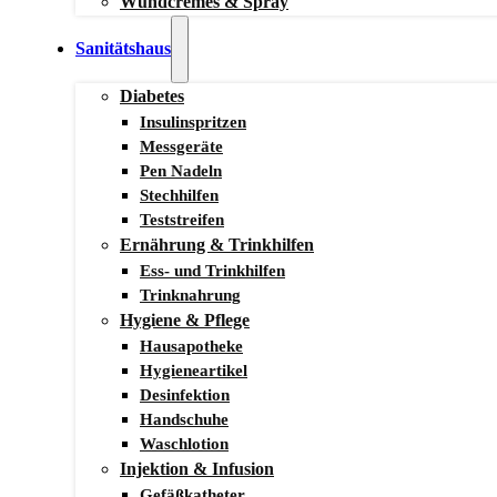
Wundcremes & Spray
Sanitätshaus
Diabetes
Insulinspritzen
Messgeräte
Pen Nadeln
Stechhilfen
Teststreifen
Ernährung & Trinkhilfen
Ess- und Trinkhilfen
Trinknahrung
Hygiene & Pflege
Hausapotheke
Hygieneartikel
Desinfektion
Handschuhe
Waschlotion
Injektion & Infusion
Gefäßkatheter