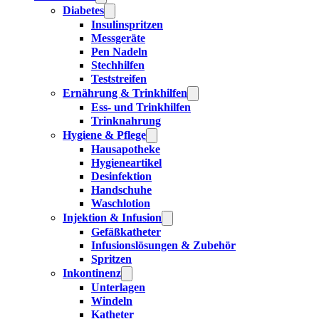
Diabetes
Insulinspritzen
Messgeräte
Pen Nadeln
Stechhilfen
Teststreifen
Ernährung & Trinkhilfen
Ess- und Trinkhilfen
Trinknahrung
Hygiene & Pflege
Hausapotheke
Hygieneartikel
Desinfektion
Handschuhe
Waschlotion
Injektion & Infusion
Gefäßkatheter
Infusionslösungen & Zubehör
Spritzen
Inkontinenz
Unterlagen
Windeln
Katheter