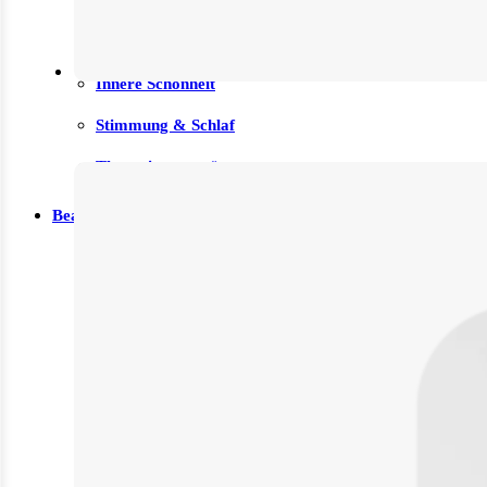
Haut/Haare/Nägel
Immunsystem
Innere Schönheit
Stimmung & Schlaf
Therapieunterstützung
Beauty & Pflege
Gesicht
Anti-Aging
Augenpflege
Lippenpflege
Nachtcreme
Unreine Haut & Akne