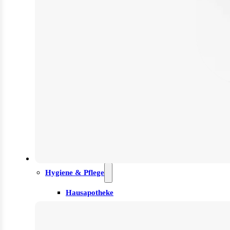
Insulinspritzen
Messgeräte
Pen Nadeln
Stechhilfen
Teststreifen
Ernährung & Trinkhilfen
Ess- und Trinkhilfen
Trinknahrung
Hygiene & Pflege
Hausapotheke
Hygieneartikel