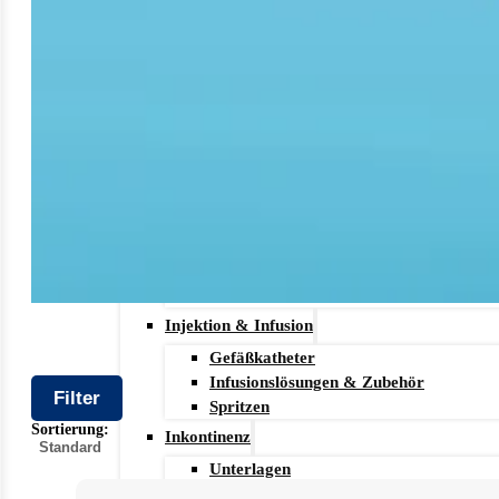
Stechhilfen
Teststreifen
Ernährung & Trinkhilfen
Ess- und Trinkhilfen
Trinknahrung
Hygiene & Pflege
Hausapotheke
Hygieneartikel
Desinfektion
Handschuhe
Waschlotion
Injektion & Infusion
Gefäßkatheter
Infusionslösungen & Zubehör
Filter
Spritzen
Sortierung:
Inkontinenz
Unterlagen
Gefundene
Windeln