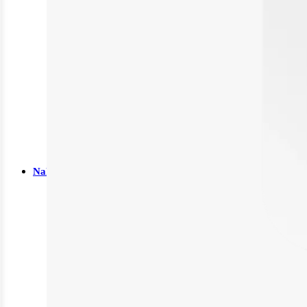
Kälte- & Wärmetherapie
Stützstrümpfe & Kompression
Medizinische Tests & Geräte
HIV Tests
OP Bedarf
Stomaversorgung
Nahrungsergänzungsmittel
Bauch
Beweglichkeit
Energie
Grundversorgung