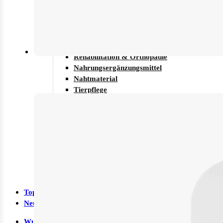
Sonnenschutz
Mundpflege
Zahn- und Mundpflege
Tierbedarf
Rehabilitation & Orthopädie
Nahrungsergänzungsmittel
Nahtmaterial
Tierpflege
Zubehör
Baby, Kind & Familie
Babynahrung
Kinderwunsch
Rund ums Kind
Schwangerschaft
Sonstiges
SALE %
Top-Seller
Neuheiten
Wundversorgung