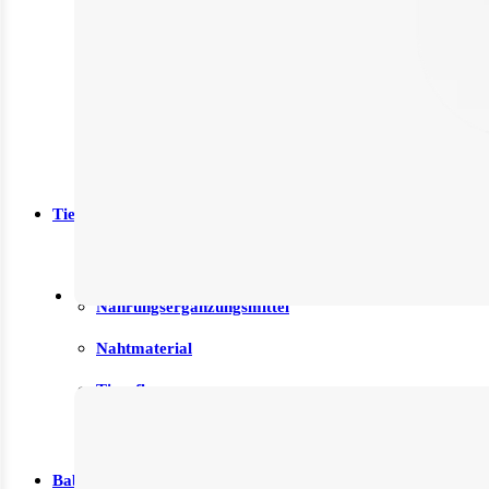
Fußpflege
Sonnenschutz
Mundpflege
Zahn- und Mundpflege
Tierbedarf
Rehabilitation & Orthopädie
Nahrungsergänzungsmittel
Nahtmaterial
Tierpflege
Zubehör
Baby, Kind & Familie