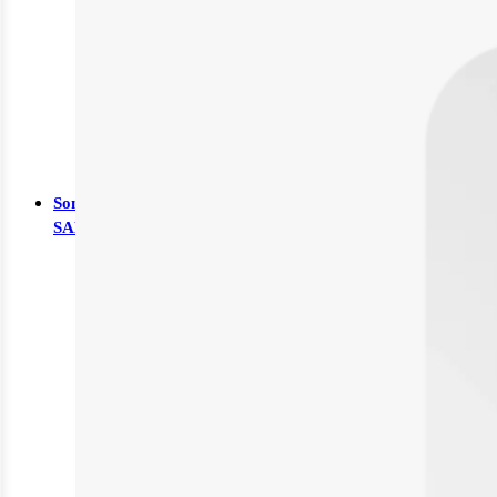
Babynahrung
Kinderwunsch
Rund ums Kind
Schwangerschaft
Sonstiges
SALE %