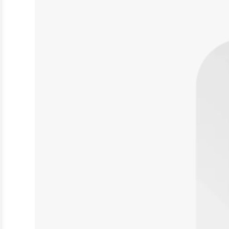
Desinfektion
Handschuhe
Waschlotion
Injektion & Infusion
Gefäßkatheter
Infusionslösungen & Zubehör
Spritzen
Inkontinenz
Unterlagen
Windeln
Katheter
Therapie & Kompression