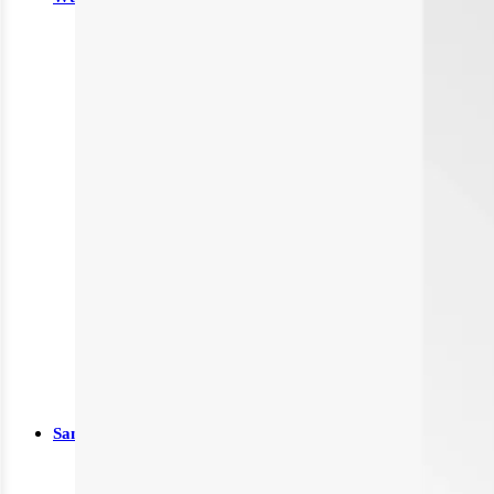
Binden
Tamponaden
Wundspüllösung
Bandagen
Kompressen
Pflaster
Verbände
Wundauflage
Wundcremes & Spray
Sanitätshaus
Diabetes