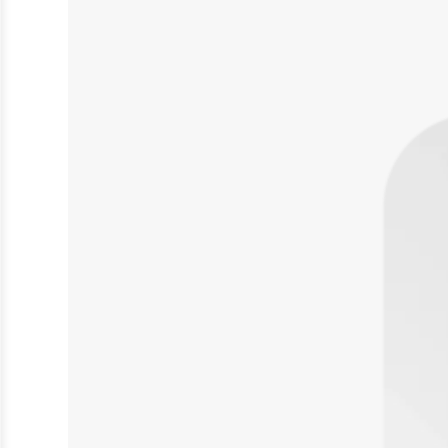
Katheter
Produkte
Therapie & Kompression
Kälte- & Wärmetherapie
Stützstrümpfe & Kompression
Medizinische Tests & Geräte
HIV Tests
OP Bedarf
Stomaversorgung
Nahrungsergänzungsmittel
Bauch
Beweglichkeit
Energie
Grundversorgung
Haut/Haare/Nägel
Immunsystem
Innere Schönheit
Stimmung & Schlaf
Therapieunterstützung
Beauty & Pflege