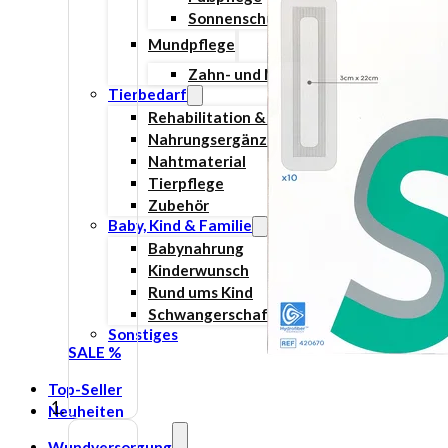
Sonnenschutz
Mundpflege
Zahn- und Mundpflege
Tierbedarf
Rehabilitation & Orthopädie
Nahrungsergänzungsmittel
Nahtmaterial
Tierpflege
Zubehör
Baby, Kind & Familie
Babynahrung
Kinderwunsch
Rund ums Kind
Schwangerschaft
Sonstiges
SALE %
Top-Seller
Neuheiten
Wundversorgung