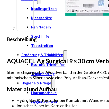
Insulinspritzen
Messgeräte
Pen Nadeln
Stechhilfen
Beschreibung
Teststreifen
Ernährung & Trinkhilfen
AQUACEL Ag Surgical 9 × 30 cm Ver
Ess- und Trinkhilfen
Steriler chirurgischer Wundverband in der Größe 9 × 30 
Trinknahrung
mit ionischem Silber sowie eine Polyurethan‑Deckschicht
Hygiene & Pflege
Material und Aufbau
Hausapotheke
Hydrofiber®‑Kern, der bei Kontakt mit Wundexsudat
Hygieneartikel
Ionisches Silber im Kern enthalten