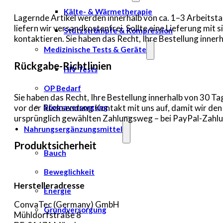
Kälte- & Wärmetherapie
Lagernde Artikel werden innerhalb von ca. 1–3 Arbeitsta
liefern wir versandkostenfrei. Sollte eine Lieferung mi
Stützstrümpfe & Kompression
kontaktieren. Sie haben das Recht, Ihre Bestellung inn
Medizinische Tests & Geräte
Rückgabe-Richtlinien
HIV Tests
OP Bedarf
Sie haben das Recht, Ihre Bestellung innerhalb von 30 
Stomaversorgung
vor der Rücksendung Kontakt mit uns auf, damit wir de
ursprünglich gewählten Zahlungsweg – bei PayPal-Zahlun
Nahrungsergänzungsmittel
Produktsicherheit
Bauch
Beweglichkeit
Herstelleradresse
Energie
ConvaTec (Germany) GmbH
Grundversorgung
Mühldorfstraße 8