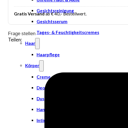
Gesichtsreinigung
Gratis Versand
ab € 40,– Bestellwert.
Gesichtsserum
Tages- & Feuchtigkeitscremes
Frage stellen
Teilen:
Haar
Haarpflege
Körper
Creme
Deodorant
Duschgel
Handpflege
Intimpflege