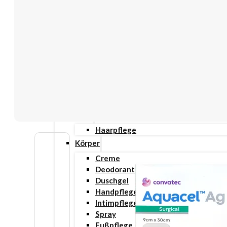
Gesicht
Anti-Aging
Augenpflege
Lippenpflege
Nachtcreme
Unreine Haut & Akne
Gesichtsreinigung
Gesichtsserum
Tages- & Feuchtigkeitscremes
Haar
Haarpflege
Körper
Creme
Deodorant
Duschgel
Handpflege
Intimpflege
Spray
Fußpflege