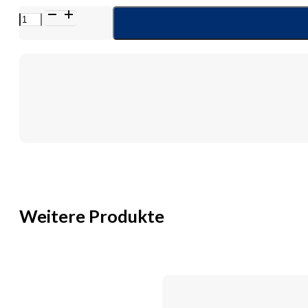
AQUACEL
Ag
Surgical
9x30
cm
Verband
Menge
Weitere Produkte