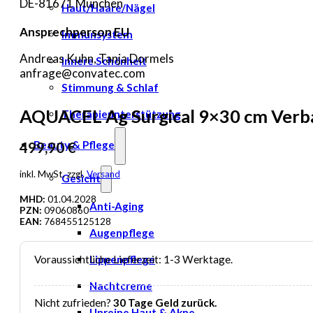
DE-81671 München
Haut/Haare/Nägel
Ansprechperson EU
Immunsystem
Andreas Kuhn, Tanja Dormels
Innere Schönheit
anfrage@convatec.com
Stimmung & Schlaf
AQUACEL Ag Surgical 9×30 cm Verb
Therapieunterstützung
Beauty & Pflege
499,90
€
inkl. MwSt. zzgl.
Versand
Gesicht
MHD:
01.04.2028
Anti-Aging
PZN:
09060860
EAN:
768455125128
Augenpflege
Voraussichtliche Lieferzeit: 1-3 Werktage.
Lippenpflege
Nachtcreme
Nicht zufrieden?
30 Tage Geld zurück.
Unreine Haut & Akne