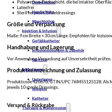
Polyurethan‑Deckschicht, die bei intakter Oberfläc
Desinfektion
Latexfrei
Handschuhe
Steril verpackt, Einzeldressings
Waschlotion
Größe und Verpackung
Injektion & Infusion
Maße: 9 cm Breite × 30 cm Länge. Empfohlen für Inzisione
Gefäßkatheter
Handhabung und Lagerung
Infusionslösungen & Zubehör
Vor Anwendung Verpackung auf Unversehrtheit prüfen. N
Spritzen
Produktkennzeichnung und Zulassung
Inkontinenz
Unterlagen
Produktcode 420670, GTIN/UPC 768455125128. Als Medi
jeweils 10 sterile Dressings.
Windeln
Katheter
Versand & Rückgabe
Therapie & Kompression