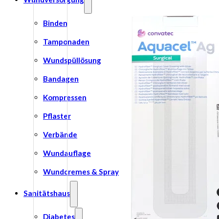
Binden
Tamponaden
Wundspüllösung
Bandagen
Kompressen
Pflaster
Verbände
Wundauflage
Wundcremes & Spray
Sanitätshaus
Diabetes