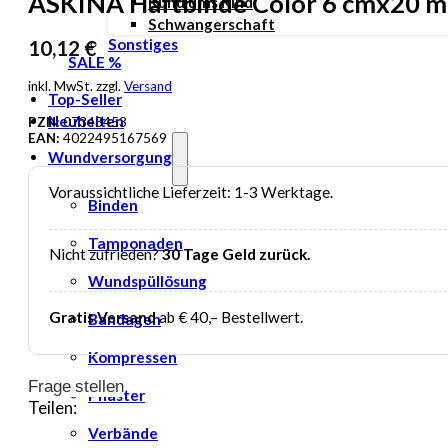
ASKINA Haftbinde Color 6 cmx20 m
Rund ums Kind
Schwangerschaft
Sonstiges
10,12
€
SALE %
inkl. MwSt. zzgl.
Versand
Top-Seller
Neuheiten
PZN:
07343453
EAN:
4022495167569
Wundversorgung
Voraussichtliche Lieferzeit: 1-3 Werktage.
Binden
Tamponaden
Nicht zufrieden?
30 Tage Geld zurück.
Wundspüllösung
Gratis Versand
ab € 40,– Bestellwert.
Bandagen
Kompressen
Frage stellen
Pflaster
Teilen:
Verbände