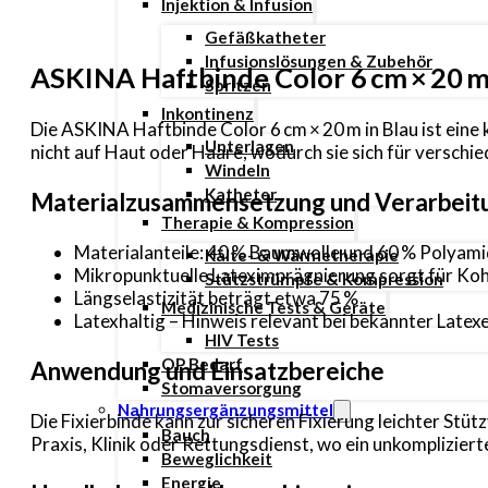
Injektion & Infusion
Gefäßkatheter
Infusionslösungen & Zubehör
ASKINA Haftbinde Color 6 cm × 20 m
Spritzen
Inkontinenz
Die ASKINA Haftbinde Color 6 cm × 20 m in Blau ist eine 
Unterlagen
nicht auf Haut oder Haare, wodurch sie sich für verschi
Windeln
Katheter
Materialzusammensetzung und Verarbeit
Therapie & Kompression
Materialanteile: 40 % Baumwolle und 60 % Polyam
Kälte- & Wärmetherapie
Mikropunktuelle Lateximprägnierung sorgt für Ko
Stützstrümpfe & Kompression
Längselastizität beträgt etwa 75 %
Medizinische Tests & Geräte
Latexhaltig – Hinweis relevant bei bekannter Latex
HIV Tests
OP Bedarf
Anwendung und Einsatzbereiche
Stomaversorgung
Nahrungsergänzungsmittel
Die Fixierbinde kann zur sicheren Fixierung leichter St
Bauch
Praxis, Klinik oder Rettungsdienst, wo ein unkompliziert
Beweglichkeit
Energie