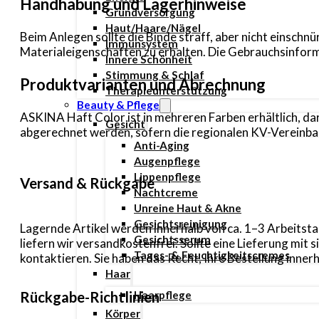
Handhabung und Lagerhinweise
Grundversorgung
Haut/Haare/Nägel
Beim Anlegen sollte die Binde straff, aber nicht einsch
Immunsystem
Materialeigenschaften zu erhalten. Die Gebrauchsinform
Innere Schönheit
Stimmung & Schlaf
Produktvarianten und Abrechnung
Therapieunterstützung
Beauty & Pflege
ASKINA Haft Color ist in mehreren Farben erhältlich, dar
Gesicht
abgerechnet werden, sofern die regionalen KV-Vereinba
Anti-Aging
Augenpflege
Lippenpflege
Versand & Rückgabe
Nachtcreme
Unreine Haut & Akne
Gesichtsreinigung
Lagernde Artikel werden innerhalb von ca. 1–3 Arbeitsta
Gesichtsserum
liefern wir versandkostenfrei. Sollte eine Lieferung mi
Tages- & Feuchtigkeitscremes
kontaktieren. Sie haben das Recht, Ihre Bestellung inn
Haar
Rückgabe-Richtlinien
Haarpflege
Körper