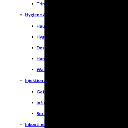
Trinknahrung
Hygiene & Pflege
Hausapotheke
Hygieneartikel
Desinfektion
Handschuhe
Waschlotion
Injektion & Infusion
Gefäßkatheter
Infusionslösungen & Zubehör
Spritzen
Inkontinenz