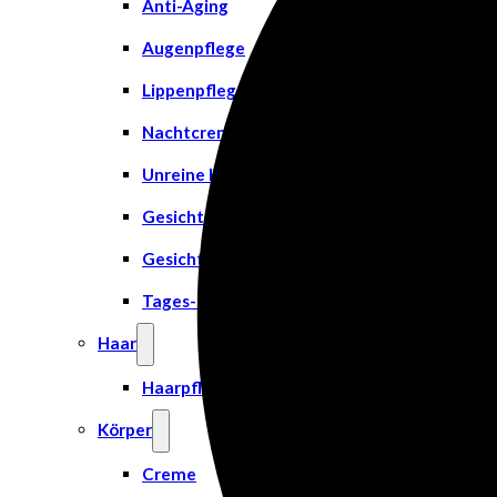
Anti-Aging
Augenpflege
Lippenpflege
Nachtcreme
Unreine Haut & Akne
Gesichtsreinigung
Gesichtsserum
Tages- & Feuchtigkeitscremes
Haar
Haarpflege
Körper
Creme