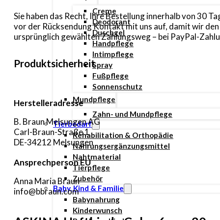
Creme
Sie haben das Recht, Ihre Bestellung innerhalb von 30 
Deodorant
vor der Rücksendung Kontakt mit uns auf, damit wir de
Duschgel
ursprünglich gewählten Zahlungsweg – bei PayPal-Zahlun
Handpflege
Intimpflege
Produktsicherheit
Spray
Fußpflege
Sonnenschutz
Mundpflege
Herstelleradresse
Zahn- und Mundpflege
B. Braun Melsungen AG
Tierbedarf
Carl-Braun-Straße 1
Rehabilitation & Orthopädie
DE-34212 Melsungen
Nahrungsergänzungsmittel
Nahtmaterial
Ansprechperson EU
Tierpflege
Zubehör
Anna Maria Braun
Baby, Kind & Familie
info@bbraun.com
Babynahrung
Kinderwunsch