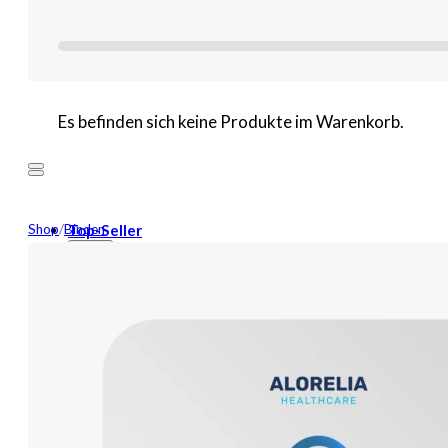
Es befinden sich keine Produkte im Warenkorb.
Shop
/
Binden
Top-Seller
Mehr
Neuheiten
Wundversorgung
Binden
Tamponaden
Wundspüllösung
Bandagen
Kompressen
Pflaster
Verbände