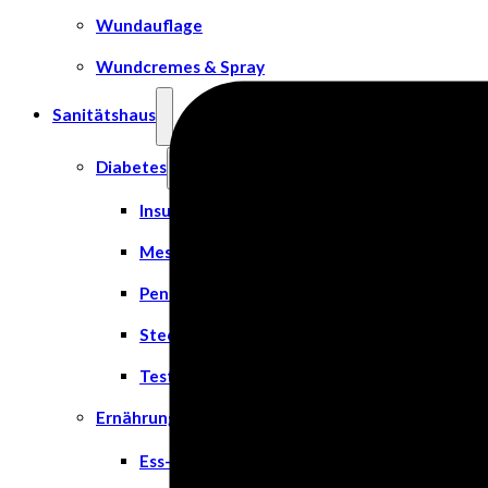
Wundauflage
Wundcremes & Spray
Sanitätshaus
Diabetes
Insulinspritzen
Messgeräte
Pen Nadeln
Stechhilfen
Teststreifen
Ernährung & Trinkhilfen
Ess- und Trinkhilfen