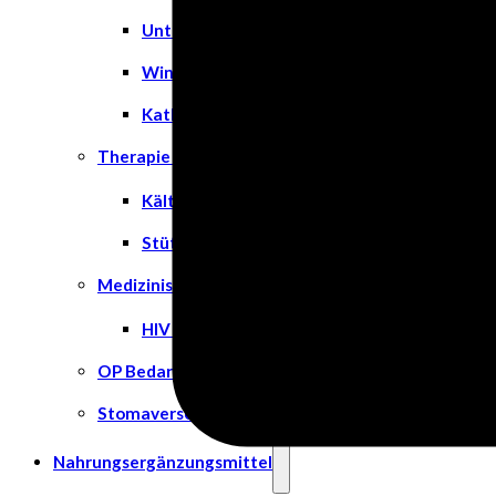
Unterlagen
Windeln
Katheter
Therapie & Kompression
Kälte- & Wärmetherapie
Stützstrümpfe & Kompression
Medizinische Tests & Geräte
HIV Tests
OP Bedarf
Stomaversorgung
Nahrungsergänzungsmittel