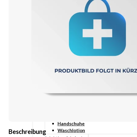
Wundauflage
Wundcremes & Spray
Sanitätshaus
Diabetes
Insulinspritzen
Messgeräte
Pen Nadeln
Stechhilfen
Teststreifen
Ernährung & Trinkhilfen
Ess- und Trinkhilfen
Trinknahrung
Hygiene & Pflege
Hausapotheke
Hygieneartikel
Desinfektion
Handschuhe
Waschlotion
Beschreibung