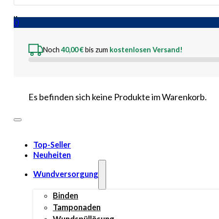
search
0
Noch
40,00
€
bis zum
kostenlosen Versand!
Es befinden sich keine Produkte im Warenkorb.
Top-Seller
Neuheiten
Wundversorgung
Binden
Tamponaden
Wundspüllösung