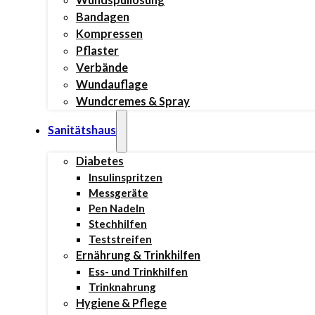
Bandagen
Kompressen
Pflaster
Verbände
Wundauflage
Wundcremes & Spray
Sanitätshaus
Diabetes
Insulinspritzen
Messgeräte
Pen Nadeln
Stechhilfen
Teststreifen
Ernährung & Trinkhilfen
Ess- und Trinkhilfen
Trinknahrung
Hygiene & Pflege