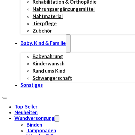
Rehabilitation & Orthopädie
Nahrungsergänzungsmittel
Nahtmaterial
Tierpflege
Zubehör
Baby, Kind & Familie
Babynahrung
Kinderwunsch
Rund ums Kind
Schwangerschaft
Sonstiges
Top-Seller
Neuheiten
Wundversorgung
Binden
Tamponaden