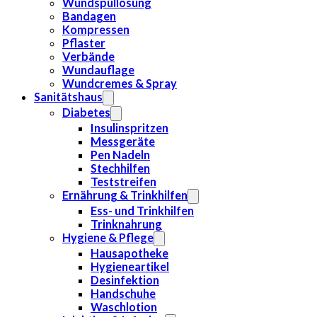
Wundspüllösung
Bandagen
Kompressen
Pflaster
Verbände
Wundauflage
Wundcremes & Spray
Sanitätshaus
Diabetes
Insulinspritzen
Messgeräte
Pen Nadeln
Stechhilfen
Teststreifen
Ernährung & Trinkhilfen
Ess- und Trinkhilfen
Trinknahrung
Hygiene & Pflege
Hausapotheke
Hygieneartikel
Desinfektion
Handschuhe
Waschlotion