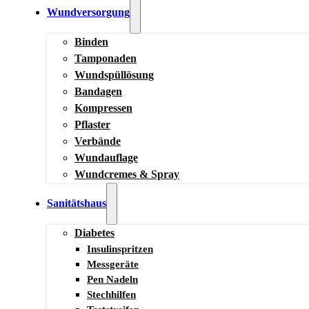
Wundversorgung
Binden
Tamponaden
Wundspüllösung
Bandagen
Kompressen
Pflaster
Verbände
Wundauflage
Wundcremes & Spray
Sanitätshaus
Diabetes
Insulinspritzen
Messgeräte
Pen Nadeln
Stechhilfen