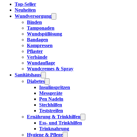
Top-Seller
Neuheiten
Wundversorgung
Binden
Tamponaden
Wundspüllösung
Bandagen
Kompressen
Pflaster
Verbände
Wundauflage
Wundcremes & Spray
Sanitätshaus
Diabetes
Insulinspritzen
Messgeräte
Pen Nadeln
Stechhilfen
Teststreifen
Ernährung & Trinkhilfen
Ess- und Trinkhilfen
Trinknahrung
Hygiene & Pflege