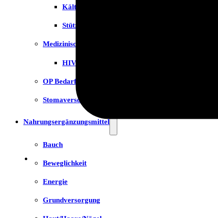
Kälte- & Wärmetherapie
Stützstrümpfe & Kompression
Medizinische Tests & Geräte
HIV Tests
OP Bedarf
Stomaversorgung
Nahrungsergänzungsmittel
Bauch
Beweglichkeit
Energie
Grundversorgung