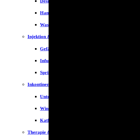
Desinfektion
Handschuhe
Waschlotion
Injektion & Infusion
Gefäßkatheter
Infusionslösungen & Zubehör
Spritzen
Inkontinenz
Unterlagen
Windeln
Katheter
Therapie & Kompression