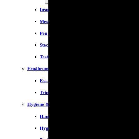
Insulinspritzen
Messgeräte
Pen Nadeln
Stechhilfen
Teststreifen
Ernährung & Trinkhilfen
Ess- und Trinkhilfen
Trinknahrung
Hygiene & Pflege
Hausapotheke
Hygieneartikel