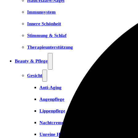
Haut/Haare/Nägel
Immunsystem
Innere Schönheit
Stimmung & Schlaf
Therapieunterstützung
Beauty & Pflege
Gesicht
Anti-Aging
Augenpflege
Lippenpflege
Nachtcreme
Unreine Haut & Akne