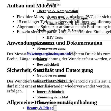
Katheter
Aufbau und Material
Therapie & Kompression
Flexibler Messstab aus medizinischem PVC, der sich
Kälte- & Wärmetherapie
15 cm langer Tiefenanzeiger mit Millimeterskalierung
Stützstrümpfe & Kompression
Abgerundete Spitze zur atraumatischen Einführung 
Medizinische Tests & Geräte
Einzeln steril verpackt, vorgesehen für den Einmalg
HIV Tests
Anwendungskontext und Dokumentation
OP Bedarf
Stomaversorgung
Nahrungsergänzungsmittel
Der Messstab wird senkrecht unter leichtem Druck bis zu
Breite, Länge und Ausrichtung der Wunde erfasst werden, 
Bauch
Beweglichkeit
Sicherheit, Sterilität und Entsorgung
Energie
Grundversorgung
Haut/Haare/Nägel
Der Wundtiefenmesser ist mittels Ethylenoxid sterilisiert.
darf nicht erneut sterilisiert oder wiederverwendet werden
Immunsystem
erfolgen.
Innere Schönheit
Stimmung & Schlaf
Allgemeine Hinweise zur Handhabung
Therapieunterstützung
Beauty & Pflege