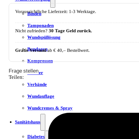
Voraussichtliche Lieferzeit: 1-3 Werktage.
Binden
Tamponaden
Nicht zufrieden?
30 Tage Geld zurück.
Wundspüllösung
Bandagen
Gratis Versand
ab € 40,– Bestellwert.
Kompressen
Frage stellen
Pflaster
Teilen:
Verbände
Wundauflage
Wundcremes & Spray
Sanitätshaus
Diabetes