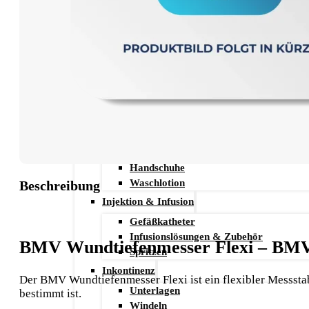
Stechhilfen
Teststreifen
Ernährung & Trinkhilfen
Ess- und Trinkhilfen
Trinknahrung
Hygiene & Pflege
Hausapotheke
Hygieneartikel
Desinfektion
Handschuhe
Waschlotion
Beschreibung
Injektion & Infusion
Gefäßkatheter
Infusionslösungen & Zubehör
BMV Wundtiefenmesser Flexi – 
Spritzen
Inkontinenz
Der BMV Wundtiefenmesser Flexi ist ein flexibler Messst
Unterlagen
bestimmt ist.
Windeln