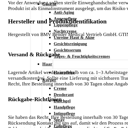
Vor der Anwendung sollten sterile Einweghandschuhe verw
Gesicht
Produkt ist als Einmalinstrument ausgelegt, um das Risik
Anti-Aging
Augenpflege
Hersteller und Produktidentifikation
Lippenpflege
Nachtcreme
Hergestellt von BMV Bender Medical Vertrieb GmbH. GTIN 
Unreine Haut & Akne
Gesichtsreinigung
Gesichtsserum
Versand & Rückgabe
Tages- & Feuchtigkeitscremes
Haar
Haarpflege
Lagernde Artikel werden innerhalb von ca. 1–3 Arbeitstagen
versandkostenfrei. Sollte eine Lieferung mit sichtbaren T
Körper
Recht, Ihre Bestellung innerhalb von 30 Tagen ohne Anga
Creme
Deodorant
Rückgabe-Richtlinien
Duschgel
Handpflege
Intimpflege
Sie haben das Recht, Ihre Bestellung innerhalb von 30 Ta
Spray
Rücksendung Kontakt mit uns auf, damit wir den Prozess r
Fußpflege