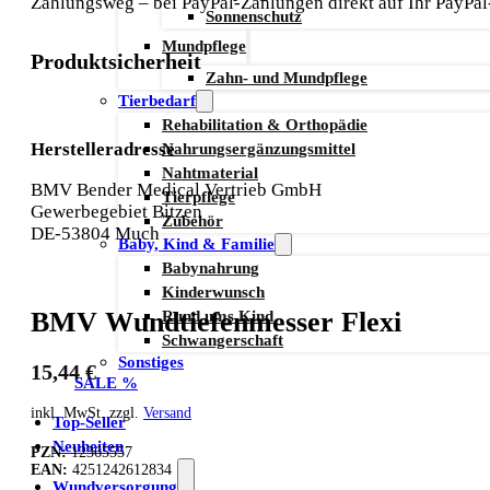
Zahlungsweg – bei PayPal-Zahlungen direkt auf Ihr PayPal
Sonnenschutz
Mundpflege
Produktsicherheit
Zahn- und Mundpflege
Tierbedarf
Rehabilitation & Orthopädie
Nahrungsergänzungsmittel
Herstelleradresse
Nahtmaterial
BMV Bender Medical Vertrieb GmbH
Tierpflege
Gewerbegebiet Bitzen
Zubehör
DE-53804 Much
Baby, Kind & Familie
Babynahrung
Kinderwunsch
Rund ums Kind
BMV Wundtiefenmesser Flexi
Schwangerschaft
Sonstiges
15,44
€
SALE %
inkl. MwSt. zzgl.
Versand
Top-Seller
Neuheiten
PZN:
12365557
EAN:
4251242612834
Wundversorgung