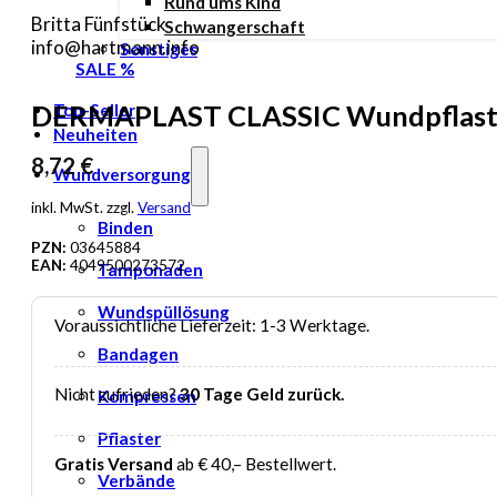
Rund ums Kind
Britta Fünfstück
Schwangerschaft
info@hartmann.info
Sonstiges
SALE %
DERMAPLAST CLASSIC Wundpflast
Top-Seller
Neuheiten
8,72
€
Wundversorgung
inkl. MwSt. zzgl.
Versand
Binden
PZN:
03645884
EAN:
4049500273572
Tamponaden
Wundspüllösung
Voraussichtliche Lieferzeit: 1-3 Werktage.
Bandagen
Nicht zufrieden?
30 Tage Geld zurück.
Kompressen
Pflaster
Gratis Versand
ab € 40,– Bestellwert.
Verbände