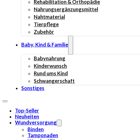
Rehabilitation & Orthopädie
Nahrungsergänzungsmittel
Nahtmaterial
Tierpflege
Zubehör
Baby, Kind & Familie
Babynahrung
Kinderwunsch
Rund ums Kind
Schwangerschaft
Sonstiges
Top-Seller
Neuheiten
Wundversorgung
Binden
Tamponaden