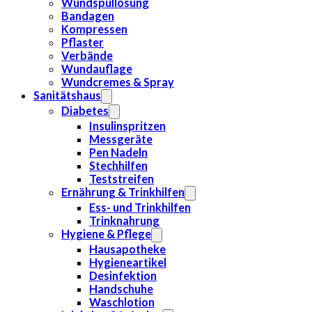
Wundspüllösung
Bandagen
Kompressen
Pflaster
Verbände
Wundauflage
Wundcremes & Spray
Sanitätshaus
Diabetes
Insulinspritzen
Messgeräte
Pen Nadeln
Stechhilfen
Teststreifen
Ernährung & Trinkhilfen
Ess- und Trinkhilfen
Trinknahrung
Hygiene & Pflege
Hausapotheke
Hygieneartikel
Desinfektion
Handschuhe
Waschlotion