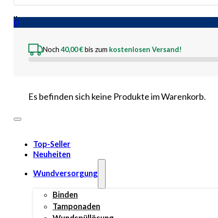
search
0
Noch
40,00
€
bis zum
kostenlosen Versand!
Es befinden sich keine Produkte im Warenkorb.
Top-Seller
Neuheiten
Wundversorgung
Binden
Tamponaden
Wundspüllösung