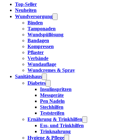
Top-Seller
Neuheiten
Wundversorgung
Binden
Tamponaden
Wundspüllösung
Bandagen
Kompressen
Pflaster
Verbände
Wundauflage
Wundcremes & Spray
Sanitätshaus
Diabetes
Insulinspritzen
Messgeräte
Pen Nadeln
Stechhilfen
Teststreifen
Ernährung & Trinkhilfen
Ess- und Trinkhilfen
Trinknahrung
Hygiene & Pflege