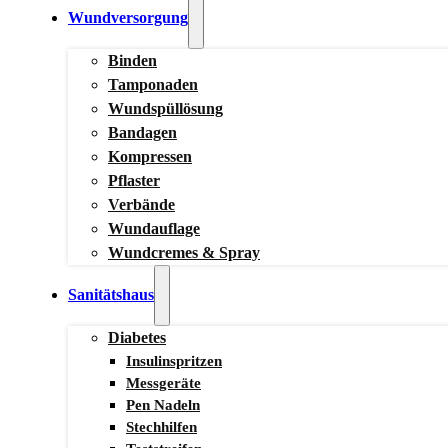
Wundversorgung
Binden
Tamponaden
Wundspüllösung
Bandagen
Kompressen
Pflaster
Verbände
Wundauflage
Wundcremes & Spray
Sanitätshaus
Diabetes
Insulinspritzen
Messgeräte
Pen Nadeln
Stechhilfen