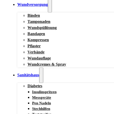
Wundversorgung
Binden
Tamponaden
Wundspüllösung
Bandagen
Kompressen
Pflaster
Verbände
Wundauflage
Wundcremes & Spray
Sanitätshaus
Diabetes
Insulinspritzen
Messgeräte
Pen Nadeln
Stechhilfen