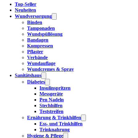
Top-Seller
Neuheiten
Wundversorgung
Binden
Tamponaden
Wundspüllösung
Bandagen
Kompressen
Pflaster
Verbände
Wundauflage
Wundcremes & Spray
Sanitätshaus
Diabetes
Insulinspritzen
Messgeräte
Pen Nadeln
Stechhilfen
Teststreifen
Ernährung & Trinkhilfen
Ess- und Trinkhilfen
Trinknahrung
Hygiene & Pflege