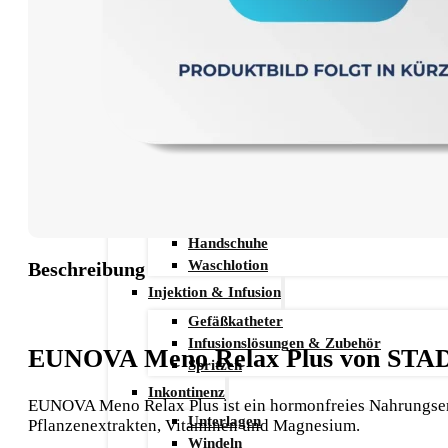
Stechhilfen
Teststreifen
Ernährung & Trinkhilfen
Ess- und Trinkhilfen
Trinknahrung
Hygiene & Pflege
Hausapotheke
Hygieneartikel
Desinfektion
Handschuhe
Waschlotion
Beschreibung
Injektion & Infusion
Gefäßkatheter
Infusionslösungen & Zubehör
EUNOVA Meno Relax Plus von S
Spritzen
Inkontinenz
EUNOVA Meno Relax Plus ist ein hormonfreies Nahrungsergä
Unterlagen
Pflanzenextrakten, Vitaminen und Magnesium.
Windeln