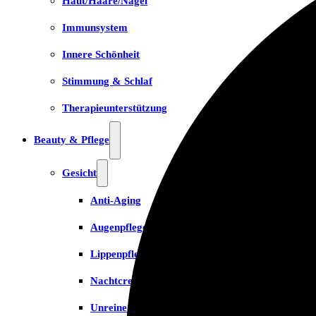
Haut/Haare/Nägel
Immunsystem
Innere Schönheit
Stimmung & Schlaf
Therapieunterstützung
Beauty & Pflege
Gesicht
Anti-Aging
Augenpflege
Lippenpflege
Nachtcreme
Unreine Haut & Akne