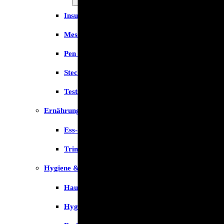
Insulinspritzen
Messgeräte
Pen Nadeln
Stechhilfen
Teststreifen
Ernährung & Trinkhilfen
Ess- und Trinkhilfen
Trinknahrung
Hygiene & Pflege
Hausapotheke
Hygieneartikel