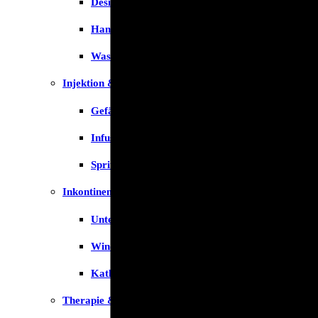
Desinfektion
Handschuhe
Waschlotion
Injektion & Infusion
Gefäßkatheter
Infusionslösungen & Zubehör
Spritzen
Inkontinenz
Unterlagen
Windeln
Katheter
Therapie & Kompression