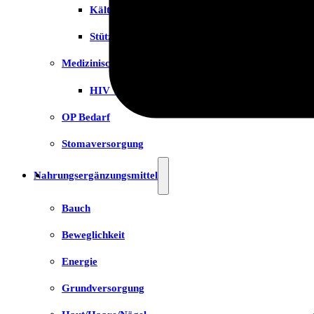
Kälte- & Wärmetherapie
Stützstrümpfe & Kompression
Medizinische Tests & Geräte
HIV Tests
OP Bedarf
Stomaversorgung
Nahrungsergänzungsmittel
Bauch
Beweglichkeit
Energie
Grundversorgung