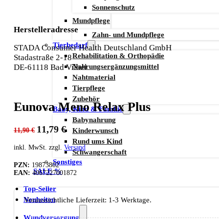
Sonnenschutz
Mundpflege
Herstelleradresse
Zahn- und Mundpflege
Tierbedarf
STADA Consumer Health Deutschland GmbH
Rehabilitation & Orthopädie
Stadastraße 2-18
Nahrungsergänzungsmittel
DE-61118 Bad Vilbel
Nahtmaterial
Tierpflege
Zubehör
Eunova Meno Relax Plus
Baby, Kind & Familie
Babynahrung
Ursprünglicher
Aktueller
11,79
€
Kinderwunsch
11,90
€
Preis
Preis
Rund ums Kind
inkl. MwSt. zzgl.
Versand
Schwangerschaft
war:
ist:
Sonstiges
PZN:
19873802
11,90 €
11,79 €.
SALE %
EAN:
4067227001872
Top-Seller
Neuheiten
Voraussichtliche Lieferzeit: 1-3 Werktage.
Wundversorgung