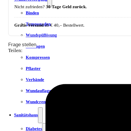
Nicht zufrieden?
30 Tage Geld zurück.
Binden
Tamponaden
Gratis Versand
ab € 40,– Bestellwert.
Wundspüllösung
Frage stellen
Bandagen
Teilen:
Kompressen
Pflaster
Verbände
Wundauflage
Wundcremes & Spray
Sanitätshaus
Diabetes