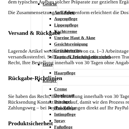
dem typischen Aufbau solcher Präparate zur gezielten Erg
Gesicht
Anti-Aging
Die Zusammensetzung in Tablettenform erleichtert die Dosi
Augenpflege
Lippenpflege
Nachtcreme
Versand & Rückgabe
Unreine Haut & Akne
Gesichtsreinigung
Gesichtsserum
Lagernde Artikel werden innerhalb von ca. 1–3 Arbeitstagen
versandkostenfrei. Sollte eine Lieferung mit sichtbaren T
Tages- & Feuchtigkeitscremes
Recht, Ihre Bestellung innerhalb von 30 Tagen ohne Anga
Haar
Haarpflege
Rückgabe-Richtlinien
Körper
Creme
Deodorant
Sie haben das Recht, Ihre Bestellung innerhalb von 30 Ta
Duschgel
Rücksendung Kontakt mit uns auf, damit wir den Prozess r
Zahlungsweg – bei PayPal-Zahlungen direkt auf Ihr PayPal
Handpflege
Intimpflege
Spray
Produktsicherheit
Fußpflege