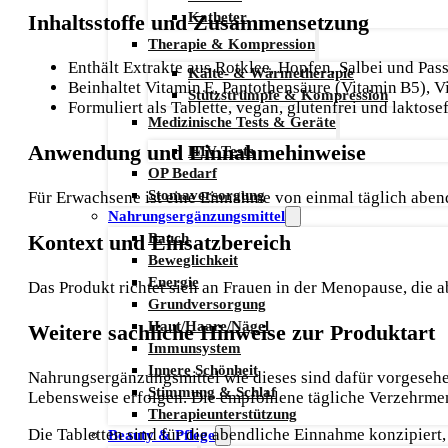
Katheter
Inhaltsstoffe und Zusammensetzung
Therapie & Kompression
Enthält Extrakte aus Rotklee, Hopfen, Salbei und Pa
Kälte- & Wärmetherapie
Beinhaltet Vitamin E, Pantothensäure (Vitamin B5),
Stützstrümpfe & Kompression
Formuliert als Tablette, vegan, glutenfrei und laktosef
Medizinische Tests & Geräte
Anwendung und Einnahmehinweise
HIV Tests
OP Bedarf
Stomaversorgung
Für Erwachsene ist eine Einnahme von einmal täglich aben
Nahrungsergänzungsmittel
Bauch
Kontext und Einsatzbereich
Beweglichkeit
Energie
Das Produkt richtet sich an Frauen in der Menopause, die 
Grundversorgung
Haut/Haare/Nägel
Weitere sachliche Hinweise zur Produktart
Immunsystem
Innere Schönheit
Nahrungsergänzungsmittel wie dieses sind dafür vorgeseh
Stimmung & Schlaf
Lebensweise erfolgen. Die empfohlene tägliche Verzehrmen
Therapieunterstützung
Die Tabletten sind für die abendliche Einnahme konzipiert
Beauty & Pflege