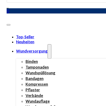
search
0
Top-Seller
Neuheiten
Wundversorgung
Binden
Tamponaden
Wundspüllösung
Bandagen
Kompressen
Pflaster
Verbände
Wundauflage