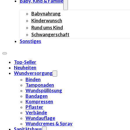
Baby, Kind & Familie
Babynahrung
Kinderwunsch
Rund ums Kind
Schwangerschaft
Sonstiges
Top-Seller
Neuheiten
Wundversorgung
Binden
Tamponaden
Wundspüllösung
Bandagen
Kompressen
Pflaster
Verbände
Wundauflage
Wundcremes & Spray
Sanitätshaus