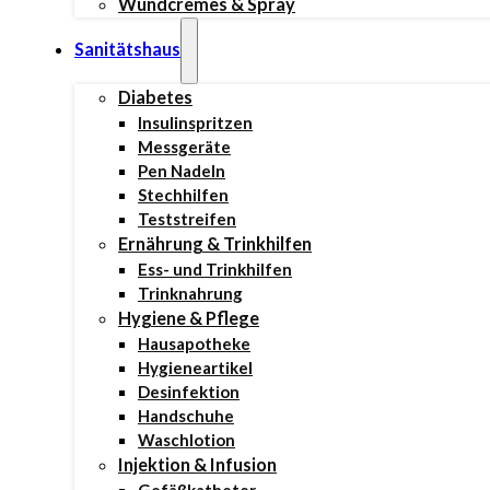
Wundcremes & Spray
Sanitätshaus
Diabetes
Insulinspritzen
Messgeräte
Pen Nadeln
Stechhilfen
Teststreifen
Ernährung & Trinkhilfen
Ess- und Trinkhilfen
Trinknahrung
Hygiene & Pflege
Hausapotheke
Hygieneartikel
Desinfektion
Handschuhe
Waschlotion
Injektion & Infusion