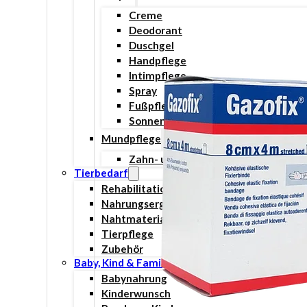
Creme
Deodorant
Duschgel
Handpflege
Intimpflege
Spray
Fußpflege
Sonnenschutz
Mundpflege
Zahn- und Mundpflege
Tierbedarf
Rehabilitation & Orthopädie
Nahrungsergänzungsmittel
Nahtmaterial
Tierpflege
Zubehör
Baby, Kind & Familie
Babynahrung
Kinderwunsch