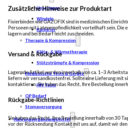
Zusätzliche Hinweise zur Produktart
Unterlagen
Windeln
Fixierbinden wie GAZOFIX sind in medizinischen Einrichtu
Personen mit Latexempfindlichkeit vorteilhaft sein. Die
Katheter
lagern und bei Bedarf leicht zuschneiden.
Therapie & Kompression
Kälte- & Wärmetherapie
Versand & Rückgabe
Stützstrümpfe & Kompression
Lagernde Artikel werden innerhalb von ca. 1–3 Arbeitsta
Medizinische Tests & Geräte
liefern wir versandkostenfrei. Sollte eine Lieferung mi
kontaktieren. Sie haben das Recht, Ihre Bestellung inn
HIV Tests
OP Bedarf
Rückgabe-Richtlinien
Stomaversorgung
Sie haben das Recht, Ihre Bestellung innerhalb von 30 
Nahrungsergänzungsmittel
vor der Rücksendung Kontakt mit uns auf, damit wir de