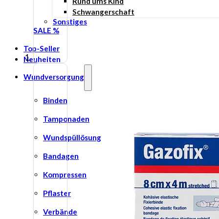
Rund ums Kind
Schwangerschaft
Sonstiges
SALE %
Top-Seller
Neuheiten
Wundversorgung
Binden
Tamponaden
Wundspüllösung
Bandagen
Kompressen
Pflaster
Verbände