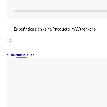
Es befinden sich keine Produkte im Warenkorb.
Shop
/
Binden
Top-Seller
Mehr
Neuheiten
Wundversorgung
Binden
Tamponaden
Wundspüllösung
Bandagen
Kompressen
Pflaster
Verbände