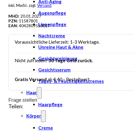
Preis
Preis
Anti-Aging
inkl. MwSt. zzgl.
Versand
war:
ist:
Augenpflege
5,90 €
3,59 €.
MHD:
20.01.2027
PZN:
11587801
Lippenpflege
EAN:
4042809553017
Nachtcreme
Voraussichtliche Lieferzeit: 1-3 Werktage.
Unreine Haut & Akne
Gesichtsreinigung
Nicht zufrieden?
30 Tage Geld zurück.
Gesichtsserum
Gratis Versand
ab € 40,– Bestellwert.
Tages- & Feuchtigkeitscremes
Haar
Frage stellen
Haarpflege
Teilen:
Körper
Creme