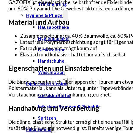
GAZOFIX ist eine elastische, selbsthaftende Fixierbinde
Trinknahrung
und 60 % Polyamid. Die Gewebestruktur ist extra dünn, w
Hygiene & Pflege
Material und Aufbau
Hausapotheke
Zusammensetzung: ca. 40 % Baumwolle, ca. 60 % 
Hygieneartikel
Latexfreie Polymerbeschichtung sorgt für Eigenha
Extra dünn gewebt, trägt kaum auf
Desinfektion
Elastisch und kohäsiv – haftet nur auf sich selbst
Handschuhe
Eigenschaften und Einsatzbereiche
Waschlotion
Die Binde erzeugt durch Überlappen der Touren um etwa e
Injektion & Infusion
Polstermaterial, kann als Unterzug unter Tapeverbänden 
Verstauchungen oder Verrenkungen geeignet.
Gefäßkatheter
Infusionslösungen & Zubehör
Handhabung und Verarbeitung
Spritzen
Die dünne, elastische Struktur ermöglicht eine unauffäl
zusätzliche Fixierung notwendig ist. Bereits wenige Tour
Inkontinenz