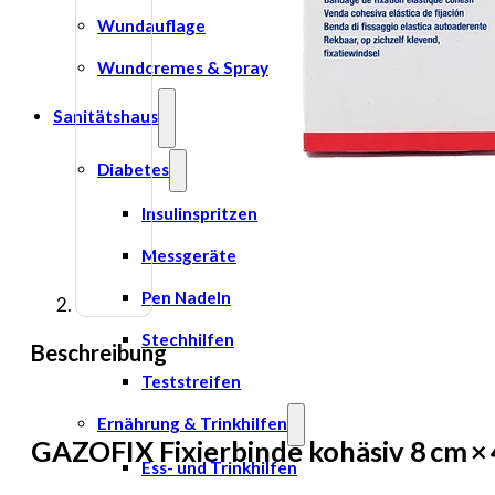
Wundauflage
Wundcremes & Spray
Sanitätshaus
Diabetes
Insulinspritzen
Messgeräte
Pen Nadeln
Stechhilfen
Beschreibung
Teststreifen
Ernährung & Trinkhilfen
GAZOFIX Fixierbinde kohäsiv 8 cm ×
Ess- und Trinkhilfen