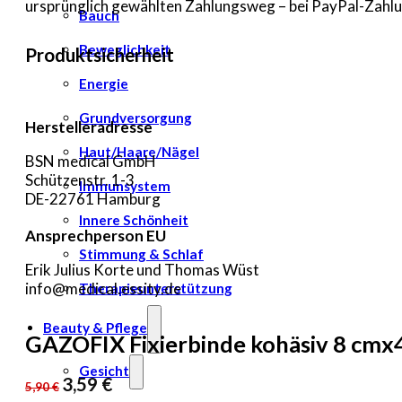
ursprünglich gewählten Zahlungsweg – bei PayPal-Zahlun
Bauch
Beweglichkeit
Produktsicherheit
Energie
Grundversorgung
Herstelleradresse
Haut/Haare/Nägel
BSN medical GmbH
Schützenstr. 1-3
Immunsystem
DE-22761 Hamburg
Innere Schönheit
Ansprechperson EU
Stimmung & Schlaf
Erik Julius Korte und Thomas Wüst
info@medical.essity.de
Therapieunterstützung
Beauty & Pflege
GAZOFIX Fixierbinde kohäsiv 8 cmx
Gesicht
Ursprünglicher
Aktueller
3,59
€
5,90
€