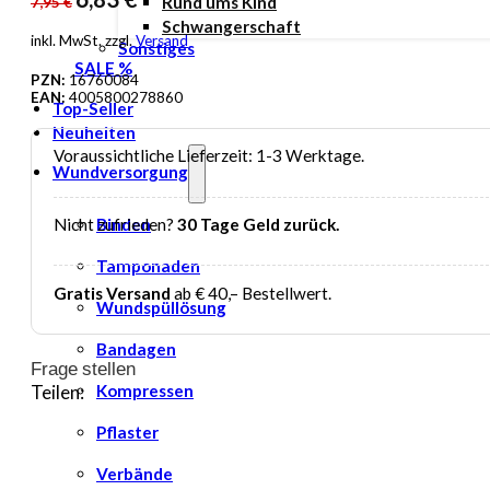
Rund ums Kind
7,95
€
Preis
Preis
Schwangerschaft
inkl. MwSt. zzgl.
Versand
Sonstiges
war:
ist:
SALE %
7,95 €
6,83 €.
PZN:
16760084
EAN:
4005800278860
Top-Seller
Neuheiten
Voraussichtliche Lieferzeit: 1-3 Werktage.
Wundversorgung
Binden
Nicht zufrieden?
30 Tage Geld zurück.
Tamponaden
Gratis Versand
ab € 40,– Bestellwert.
Wundspüllösung
Bandagen
Frage stellen
Kompressen
Teilen:
Pflaster
Verbände