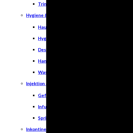
Trinknahrung
Hygiene & Pflege
Hausapotheke
Hygieneartikel
Desinfektion
Handschuhe
Waschlotion
Injektion & Infusion
Gefäßkatheter
Infusionslösungen & Zubehör
Spritzen
Inkontinenz