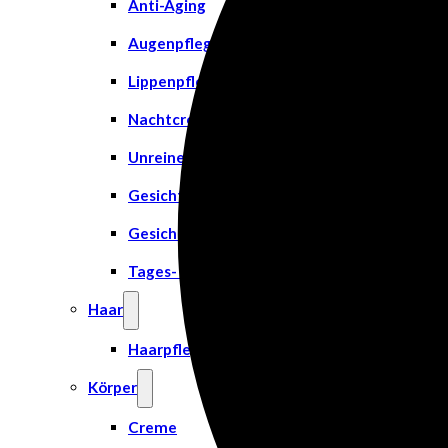
Anti-Aging
Augenpflege
Lippenpflege
Nachtcreme
Unreine Haut & Akne
Gesichtsreinigung
Gesichtsserum
Tages- & Feuchtigkeitscremes
Haar
Haarpflege
Körper
Creme