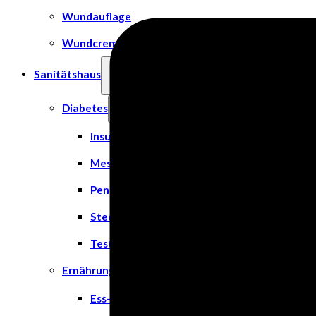
Wundauflage
Wundcremes & Spray
Sanitätshaus
Diabetes
Insulinspritzen
Messgeräte
Pen Nadeln
Stechhilfen
Teststreifen
Ernährung & Trinkhilfen
Ess- und Trinkhilfen