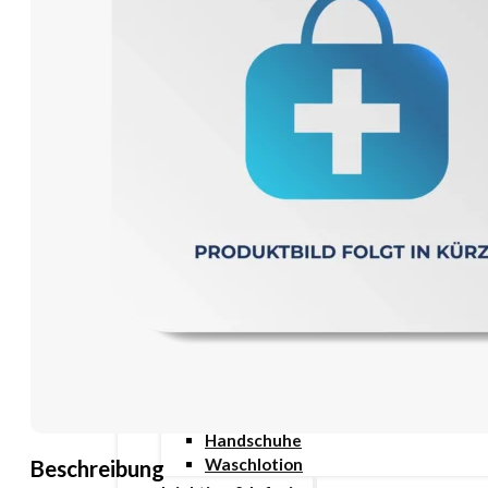
Wundauflage
Wundcremes & Spray
Sanitätshaus
Diabetes
Insulinspritzen
Messgeräte
Pen Nadeln
Stechhilfen
Teststreifen
Ernährung & Trinkhilfen
Ess- und Trinkhilfen
Trinknahrung
Hygiene & Pflege
Hausapotheke
Hygieneartikel
Desinfektion
Handschuhe
Waschlotion
Beschreibung