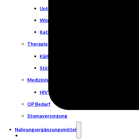
Unterlagen
Windeln
Katheter
Therapie & Kompression
Kälte- & Wärmetherapie
Stützstrümpfe & Kompression
Medizinische Tests & Geräte
HIV Tests
OP Bedarf
Stomaversorgung
Nahrungsergänzungsmittel