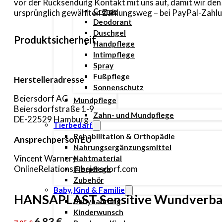
vor der Rücksendung Kontakt mit uns auf, damit wir de
Creme
ursprünglich gewählten Zahlungsweg – bei PayPal-Zahlun
Deodorant
Duschgel
Produktsicherheit
Handpflege
Intimpflege
Spray
Fußpflege
Herstelleradresse
Sonnenschutz
Beiersdorf AG
Mundpflege
Beiersdorfstraße 1-9
Zahn- und Mundpflege
DE-22529 Hamburg
Tierbedarf
Rehabilitation & Orthopädie
Ansprechperson EU
Nahrungsergänzungsmittel
Vincent Warnery
Nahtmaterial
OnlineRelations@beiersdorf.com
Tierpflege
Zubehör
Baby, Kind & Familie
HANSAPLAST Sensitive Wundverban
Babynahrung
Kinderwunsch
Ursprünglicher
Aktueller
6,83
€