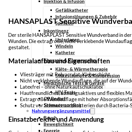
Injektion & Infusion
Gefäßkatheter
Infusionslösungen & Zubehör
HANSAPLAST Sensitive Wundverban
Spritzen
Inkontinenz
Der sterile HANSAPLAST Sensitive Wundverband in der Gr
Unterlagen
Wunden. Die extragroße, nicht verklebende Wundauflage l
Windeln
gestaltet.
Katheter
Materialaufbau und Eigenschaften
Therapie & Kompression
Kälte- & Wärmetherapie
Vliesträger mit Polyacrylat-Klebeschicht
Stützstrümpfe & Kompression
Nicht verklebende Wundauflage, die auf der Wunde
Medizinische Tests & Geräte
Latexfrei – ohne Naturkautschuklatex
HIV Tests
Hautfreundliches, atmungsaktives und flexibles Ma
OP Bedarf
Extragroße Wundauflage mit hoher Absorptionsfä
Schutz vor Schmutz und Bakterien durch Bacteria‑S
Stomaversorgung
Nahrungsergänzungsmittel
Bauch
Einsatzbereiche und Anwendung
Beweglichkeit
Energie