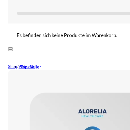
Es befinden sich keine Produkte im Warenkorb.
Shop
/
Verbände
Top-Seller
Mehr
Neuheiten
Wundversorgung
Binden
Tamponaden
Wundspüllösung
Bandagen
Kompressen
Pflaster
Verbände