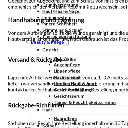
Geeignet zur Abdeckung und zum Schutz von mittleren bi
Grundversorgung
empfiehlt sich, den Verband regelmäßig zu wechseln, so
Haut/Haare/Nägel
Immunsystem
Handhabung und Lagerung
Innere Schönheit
Stimmung & Schlaf
Vor dem Aufbringen sollte die Wunde gereinigt und die
Therapieunterstützung
Hautverträglichkeit geprüft. Nach Gebrauch ist das Prod
Beauty & Pflege
Gesicht
Anti-Aging
Versand & Rückgabe
Augenpflege
Lippenpflege
Lagernde Artikel werden innerhalb von ca. 1–3 Arbeitsta
Nachtcreme
liefern wir versandkostenfrei. Sollte eine Lieferung mi
Unreine Haut & Akne
kontaktieren. Sie haben das Recht, Ihre Bestellung inn
Gesichtsreinigung
Gesichtsserum
Tages- & Feuchtigkeitscremes
Rückgabe-Richtlinien
Haar
Haarpflege
Sie haben das Recht, Ihre Bestellung innerhalb von 30 
Körper