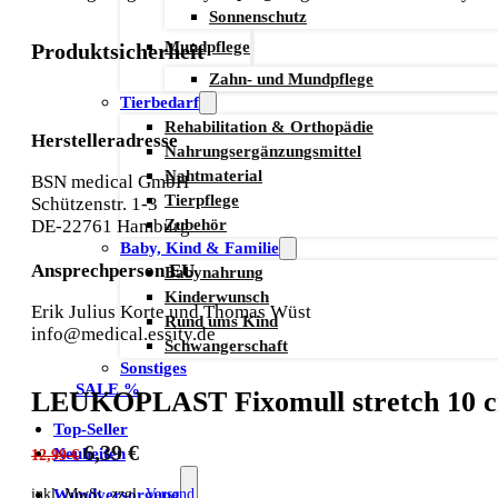
Sonnenschutz
Mundpflege
Produktsicherheit
Zahn- und Mundpflege
Tierbedarf
Rehabilitation & Orthopädie
Herstelleradresse
Nahrungsergänzungsmittel
Nahtmaterial
BSN medical GmbH
Tierpflege
Schützenstr. 1-3
Zubehör
DE-22761 Hamburg
Baby, Kind & Familie
Ansprechperson EU
Babynahrung
Kinderwunsch
Erik Julius Korte und Thomas Wüst
Rund ums Kind
info@medical.essity.de
Schwangerschaft
Sonstiges
SALE %
LEUKOPLAST Fixomull stretch 10 
Top-Seller
Ursprünglicher
Aktueller
6,39
€
Neuheiten
12,99
€
Preis
Preis
Wundversorgung
inkl. MwSt. zzgl.
Versand