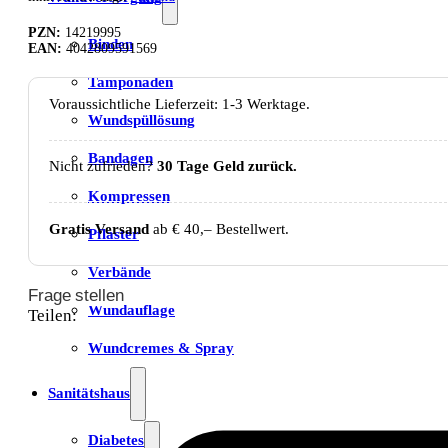
war:
ist:
PZN:
14219995
12,99 €
6,39 €.
Binden
EAN:
4042809591569
Tamponaden
Voraussichtliche Lieferzeit: 1-3 Werktage.
Wundspüllösung
Bandagen
Nicht zufrieden?
30 Tage Geld zurück.
Kompressen
Gratis Versand
ab € 40,– Bestellwert.
Pflaster
Verbände
Frage stellen
Wundauflage
Teilen:
Wundcremes & Spray
Sanitätshaus
Diabetes