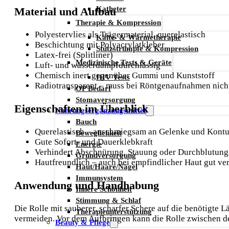
Katheter
Material und Aufbau
Therapie & Kompression
Polyestervlies als Trägermaterial, querelastisch
Kälte- & Wärmetherapie
Beschichtung mit Polyacrylatkleber
Stützstrümpfe & Kompression
Latex‑frei (Splitliner)
Medizinische Tests & Geräte
Luft‑ und wasserdampfdurchlässig
Chemisch inert gegenüber Gummi und Kunststoff
HIV Tests
Radiotransparent – muss bei Röntgenaufnahmen nicht
OP Bedarf
Stomaversorgung
Eigenschaften im Überblick
Nahrungsergänzungsmittel
Bauch
Querelastisch – anschmiegsam an Gelenke und Kont
Beweglichkeit
Gute Sofort- und Dauerklebkraft
Energie
Verhindert Abschnürung, Stauung oder Durchblutung
Grundversorgung
Hautfreundlich – auch bei empfindlicher Haut gut ver
Haut/Haare/Nägel
Immunsystem
Anwendung und Handhabung
Innere Schönheit
Stimmung & Schlaf
Die Rolle mit sauberer, scharfer Schere auf die benötigte 
Therapieunterstützung
vermeiden. Vor dem Aufbringen kann die Rolle zwischen d
Beauty & Pflege