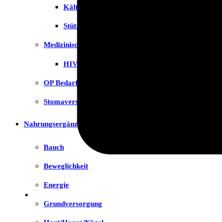
Kälte- & Wärmetherapie
Stützstrümpfe & Kompression
Medizinische Tests & Geräte
HIV Tests
OP Bedarf
Stomaversorgung
Nahrungsergänzungsmittel
Bauch
Beweglichkeit
Energie
Grundversorgung