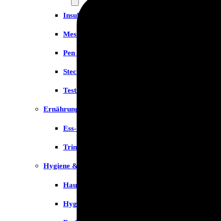
Insulinspritzen
Messgeräte
Pen Nadeln
Stechhilfen
Teststreifen
Ernährung & Trinkhilfen
Ess- und Trinkhilfen
Trinknahrung
Hygiene & Pflege
Hausapotheke
Hygieneartikel