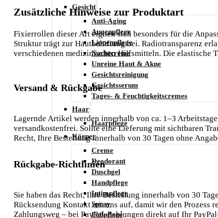
Gesicht
Zusätzliche Hinweise zur Produktart
Anti-Aging
Augenpflege
Fixierrollen dieser Art eignen sich besonders für die Anp
Lippenpflege
Struktur trägt zur Hautbelüftung bei. Radiotransparenz er
Nachtcreme
verschiedenen medizinischen Hilfsmitteln. Die elastische 
Unreine Haut & Akne
Gesichtsreinigung
Gesichtsserum
Versand & Rückgabe
Tages- & Feuchtigkeitscremes
Haar
Lagernde Artikel werden innerhalb von ca. 1–3 Arbeitstagen
Haarpflege
versandkostenfrei. Sollte eine Lieferung mit sichtbaren T
Körper
Recht, Ihre Bestellung innerhalb von 30 Tagen ohne Anga
Creme
Deodorant
Rückgabe-Richtlinien
Duschgel
Handpflege
Intimpflege
Sie haben das Recht, Ihre Bestellung innerhalb von 30 Ta
Spray
Rücksendung Kontakt mit uns auf, damit wir den Prozess r
Zahlungsweg – bei PayPal-Zahlungen direkt auf Ihr PayPal
Fußpflege