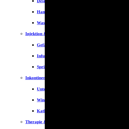
Desinfektion
Handschuhe
Waschlotion
Injektion & Infusion
Gefäßkatheter
Infusionslösungen & Zubehör
Spritzen
Inkontinenz
Unterlagen
Windeln
Katheter
Therapie & Kompression