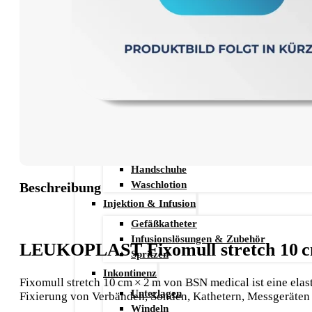
Stechhilfen
Teststreifen
Ernährung & Trinkhilfen
Ess- und Trinkhilfen
Trinknahrung
Hygiene & Pflege
Hausapotheke
Hygieneartikel
Desinfektion
Handschuhe
Waschlotion
Beschreibung
Injektion & Infusion
Gefäßkatheter
Infusionslösungen & Zubehör
LEUKOPLAST Fixomull stretch 10 c
Spritzen
Inkontinenz
Fixomull stretch 10 cm × 2 m von BSN medical ist eine elast
Unterlagen
Fixierung von Verbänden, Sonden, Kathetern, Messgeräten 
Windeln