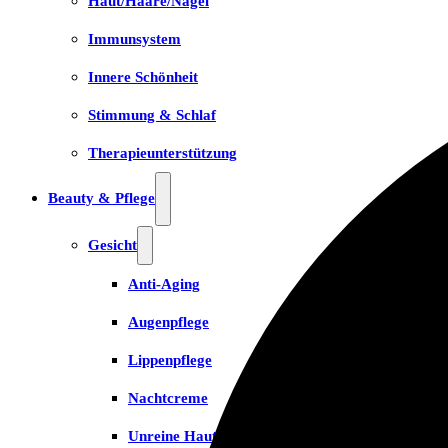
Haut/Haare/Nägel
Immunsystem
Innere Schönheit
Stimmung & Schlaf
Therapieunterstützung
Beauty & Pflege
Gesicht
Anti-Aging
Augenpflege
Lippenpflege
Nachtcreme
Unreine Haut & Akne