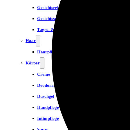
Gesichtsreinigung
Gesichtsserum
Tages- & Feuchtigkeitscremes
Haar
Haarpflege
Körper
Creme
Deodorant
Duschgel
Handpflege
Intimpflege
Spray