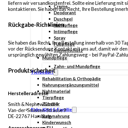
liefern wir versandkostenfrei. Sollte eine Lieferung mi
Creme
kontaktieren. Sie haben das Recht, Ihre Bestellung inn
Deodorant
Duschgel
Rückgabe-Richtlinien
Handpflege
Intimpflege
Spray
Sie haben das Recht, Ihre Bestellung innerhalb von 30 
Fußpflege
vor der Rücksendung Kontakt mit uns auf, damit wir de
Sonnenschutz
ursprünglich gewählten Zahlungsweg – bei PayPal-Zahlun
Mundpflege
Zahn- und Mundpflege
Produktsicherheit
Tierbedarf
Rehabilitation & Orthopädie
Nahrungsergänzungsmittel
Nahtmaterial
Herstelleradresse
Tierpflege
Zubehör
Smith & Nephew GmbH
Baby, Kind & Familie
Van-der-Smissen-Strasse 9
DE-22767 Hamburg
Babynahrung
Kinderwunsch
Ansprechperson EU