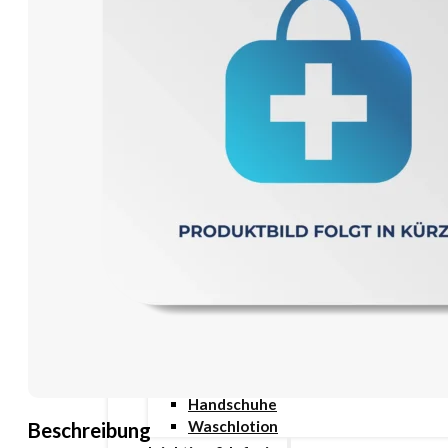
Wundauflage
Wundcremes & Spray
Sanitätshaus
Diabetes
Insulinspritzen
Messgeräte
Pen Nadeln
Stechhilfen
Teststreifen
Ernährung & Trinkhilfen
Ess- und Trinkhilfen
Trinknahrung
Hygiene & Pflege
Hausapotheke
Hygieneartikel
Desinfektion
Handschuhe
Waschlotion
Beschreibung