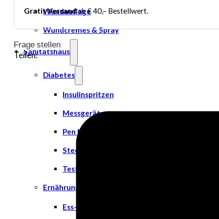
Gratis Versand
ab € 40,– Bestellwert.
Wundauflage
Wundcremes & Spray
Frage stellen
Sanitätshaus
Teilen:
Diabetes
Insulinspritzen
Messgeräte
Pen Nadeln
Stechhilfen
Teststreifen
Ernährung & Trinkhilfen
Ess- und Trinkhilfen