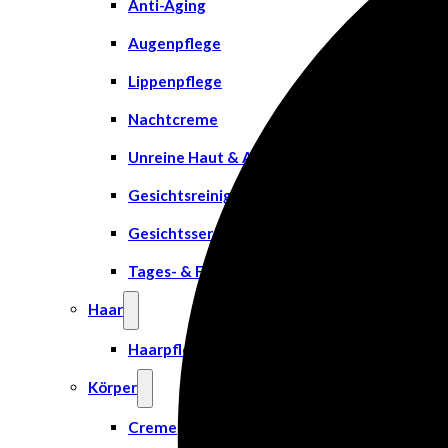
Anti-Aging
Augenpflege
Lippenpflege
Nachtcreme
Unreine Haut & Akne
Gesichtsreinigung
Gesichtsserum
Tages- & Feuchtigkeitscremes
Haar
Haarpflege
Körper
Creme