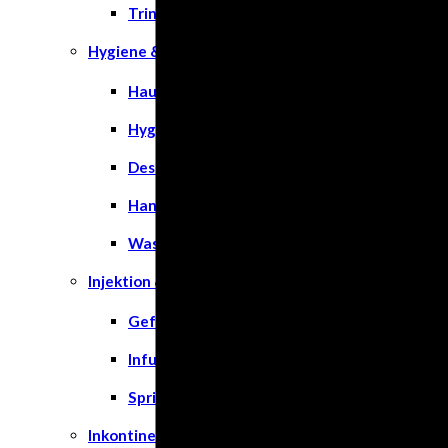
Trinknahrung
Hygiene & Pflege
Hausapotheke
Hygieneartikel
Desinfektion
Handschuhe
Waschlotion
Injektion & Infusion
Gefäßkatheter
Infusionslösungen & Zubehör
Spritzen
Inkontinenz