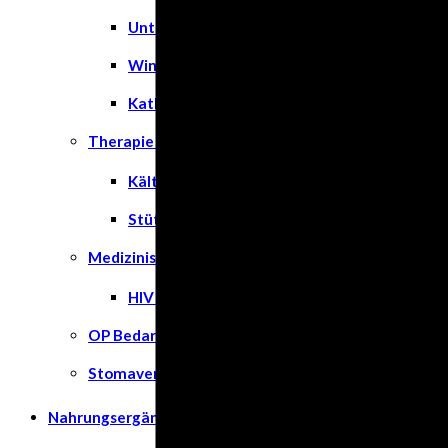
Unterlagen
Windeln
Katheter
Therapie & Kompression
Kälte- & Wärmetherapie
Stützstrümpfe & Kompression
Medizinische Tests & Geräte
HIV Tests
OP Bedarf
Stomaversorgung
Nahrungsergänzungsmittel