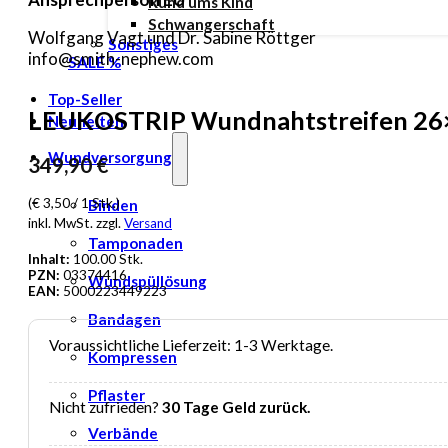
Rund ums Kind
Schwangerschaft
Wolfgang Vagt und Dr. Sabine Röttger
Sonstiges
info@smith-nephew.com
SALE %
Top-Seller
LEUKOSTRIP Wundnahtstreifen 26
Neuheiten
Wundversorgung
349,90
€
(€ 3,50 / 1 Stk.)
Binden
inkl. MwSt. zzgl.
Versand
Tamponaden
Inhalt:
100.00 Stk.
PZN:
03374416
Wundspüllösung
EAN:
5000223449223
Bandagen
Voraussichtliche Lieferzeit: 1-3 Werktage.
Kompressen
Pflaster
Nicht zufrieden?
30 Tage Geld zurück.
Verbände