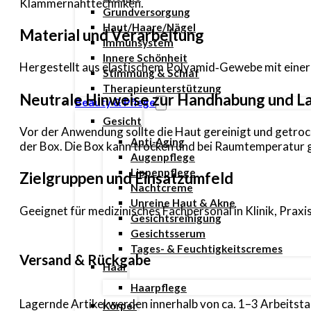
Klammernahttechniken.
Grundversorgung
Haut/Haare/Nägel
Material und Verarbeitung
Immunsystem
Innere Schönheit
Hergestellt aus elastischem Polyamid‑Gewebe mit einer 
Stimmung & Schlaf
Therapieunterstützung
Neutrale Hinweise zur Handhabung und L
Beauty & Pflege
Gesicht
Vor der Anwendung sollte die Haut gereinigt und getrock
Anti-Aging
der Box. Die Box kann trocken und bei Raumtemperatur 
Augenpflege
Lippenpflege
Zielgruppen und Einsatzumfeld
Nachtcreme
Unreine Haut & Akne
Geeignet für medizinisches Fachpersonal in Klinik, Prax
Gesichtsreinigung
Gesichtsserum
Tages- & Feuchtigkeitscremes
Versand & Rückgabe
Haar
Haarpflege
Lagernde Artikel werden innerhalb von ca. 1–3 Arbeitsta
Körper