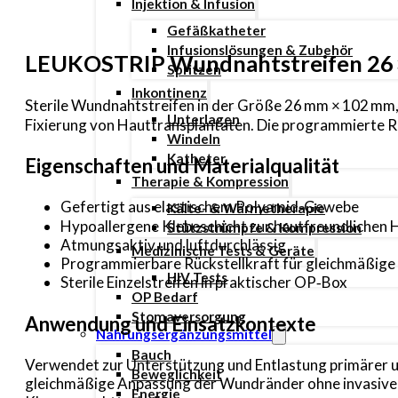
Injektion & Infusion
Gefäßkatheter
Infusionslösungen & Zubehör
LEUKOSTRIP Wundnahtstreifen 26 
Spritzen
Inkontinenz
Sterile Wundnahtstreifen in der Größe 26 mm × 102 mm, 
Unterlagen
Fixierung von Hauttransplantaten. Die programmierte R
Windeln
Katheter
Eigenschaften und Materialqualität
Therapie & Kompression
Gefertigt aus elastischem Polyamid‑Gewebe
Kälte- & Wärmetherapie
Hypoallergene Klebeschicht zur hautfreundlichen 
Stützstrümpfe & Kompression
Atmungsaktiv und luftdurchlässig
Medizinische Tests & Geräte
Programmierbare Rückstellkraft für gleichmäßig
HIV Tests
Sterile Einzelstreifen in praktischer OP‑Box
OP Bedarf
Stomaversorgung
Anwendung und Einsatzkontexte
Nahrungsergänzungsmittel
Bauch
Verwendet zur Unterstützung und Entlastung primärer u
Beweglichkeit
gleichmäßige Anpassung der Wundränder ohne invasive 
Energie