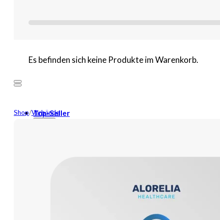
Es befinden sich keine Produkte im Warenkorb.
Shop
/
Verbände
Top-Seller
Mehr
Neuheiten
Wundversorgung
Binden
Tamponaden
Wundspüllösung
Bandagen
Kompressen
Pflaster
Verbände