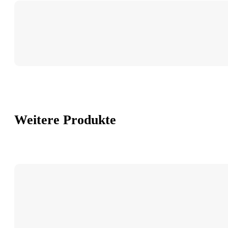
cm
hautfarben
Menge
Weitere Produkte