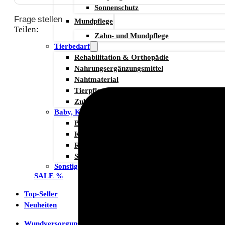
Sonnenschutz
Frage stellen
Mundpflege
Teilen:
Zahn- und Mundpflege
Tierbedarf
Rehabilitation & Orthopädie
Nahrungsergänzungsmittel
Nahtmaterial
Tierpflege
Zubehör
Baby, Kind & Familie
Babynahrung
Kinderwunsch
Rund ums Kind
Schwangerschaft
Sonstiges
SALE %
Top-Seller
Neuheiten
Wundversorgung