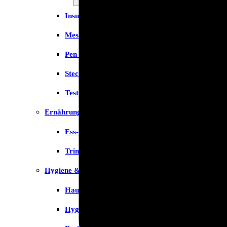
Insulinspritzen
Messgeräte
Pen Nadeln
Stechhilfen
Teststreifen
Ernährung & Trinkhilfen
Ess- und Trinkhilfen
Trinknahrung
Hygiene & Pflege
Hausapotheke
Hygieneartikel