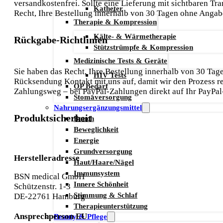
versandkostenfrei. Sollte eine Lieferung mit sichtbaren T
Katheter
Recht, Ihre Bestellung innerhalb von 30 Tagen ohne Anga
Therapie & Kompression
Kälte- & Wärmetherapie
Rückgabe-Richtlinien
Stützstrümpfe & Kompression
Medizinische Tests & Geräte
Sie haben das Recht, Ihre Bestellung innerhalb von 30 Ta
HIV Tests
Rücksendung Kontakt mit uns auf, damit wir den Prozess r
OP Bedarf
Zahlungsweg – bei PayPal-Zahlungen direkt auf Ihr PayPal
Stomaversorgung
Nahrungsergänzungsmittel
Produktsicherheit
Bauch
Beweglichkeit
Energie
Grundversorgung
Herstelleradresse
Haut/Haare/Nägel
Immunsystem
BSN medical GmbH
Innere Schönheit
Schützenstr. 1-3
Stimmung & Schlaf
DE-22761 Hamburg
Therapieunterstützung
Ansprechperson EU
Beauty & Pflege