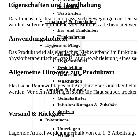
Eigenschaften und Handhabung
Stechhilfen
Teststreifen
Das Tape ist elastisch und passt sich Bewegungen an. Die s
Ernährung & Trinkhilfen
werden, sofern empfohlene Wechselintervalle beachtet wer
Ess- und Trinkhilfen
Trinknahrung
Anwendungskontext
Hygiene & Pflege
Das Produkt wird als elastischer Klebeverband im funktion
Hausapotheke
physiotherapeutischen Praxis. Zur Gewährleistung eines s
Hygieneartikel
Desinfektion
Allgemeine Hinweise zur Produktart
Handschuhe
Waschlotion
Elastische Baumwolltapes mit Acrylatkleber sind flexibel u
Injektion & Infusion
werden. Vor dem Aufbringen sollte die Haut sauber, trocke
Gefäßkatheter
Infusionslösungen & Zubehör
Spritzen
Versand & Rückgabe
Inkontinenz
Unterlagen
Lagernde Artikel werden innerhalb von ca. 1–3 Arbeitstagen
Windeln