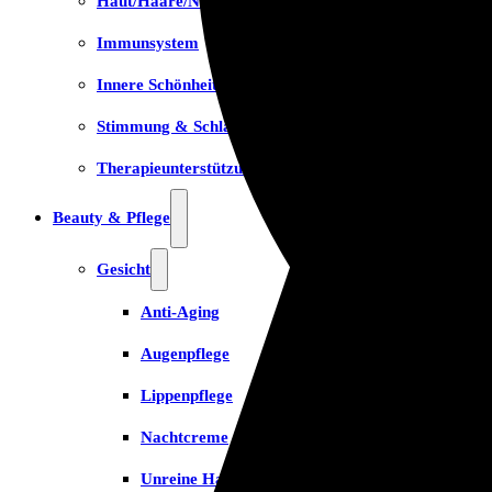
Haut/Haare/Nägel
Immunsystem
Innere Schönheit
Stimmung & Schlaf
Therapieunterstützung
Beauty & Pflege
Gesicht
Anti-Aging
Augenpflege
Lippenpflege
Nachtcreme
Unreine Haut & Akne