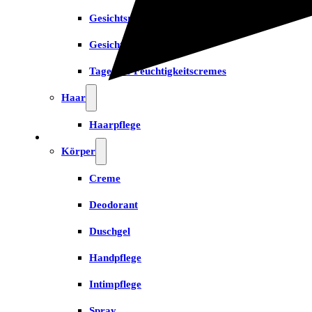
Gesichtsreinigung
Gesichtsserum
Tages- & Feuchtigkeitscremes
Haar
Haarpflege
Körper
Creme
Deodorant
Duschgel
Handpflege
Intimpflege
Spray