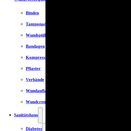
Binden
Tamponaden
Wundspüllösung
Bandagen
Kompressen
Pflaster
Verbände
Wundauflage
Wundcremes & Spray
Sanitätshaus
Diabetes