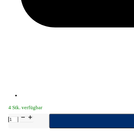
4 Stk. verfügbar
LEUKOTAPE
K
5