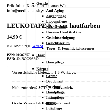
Gesicht
Erik Julius Korte und Thomas Wüst
info@medical.essity.de
Anti-Aging
Augenpflege
Lippenpflege
LEUKOTAPE K 5 cm hautfarben
Nachtcreme
Unreine Haut & Akne
14,90
€
Gesichtsreinigung
Gesichtsserum
inkl. MwSt. zzgl.
Versand
Tages- & Feuchtigkeitscremes
Haar
PZN:
01907357
EAN:
4042809203240
Haarpflege
Körper
Voraussichtliche Lieferzeit: 1-3 Werktage.
Creme
Deodorant
Duschgel
Nicht zufrieden?
30 Tage Geld zurück.
Handpflege
Intimpflege
Spray
Gratis Versand
ab € 40,– Bestellwert.
Fußpflege