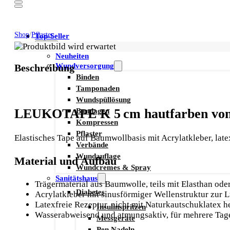
Shop
/
Pflaster
Top-Seller
Mehr
Neuheiten
Wundversorgung
Beschreibung
Binden
Tamponaden
Wundspüllösung
Bandagen
LEUKOTAPE K 5 cm hautfarben von
Kompressen
Pflaster
Elastisches Tape auf Baumwollbasis mit Acrylatkleber, lat
Verbände
Wundauflage
Material und Aufbau
Wundcremes & Spray
Sanitätshaus
Trägermaterial aus Baumwolle, teils mit Elasthan od
Diabetes
Acrylatkleber mit sinusförmiger Wellenstruktur zur L
Latexfreie Rezeptur, nicht mit Naturkautschuklatex he
Insulinspritzen
Wasserabweisend und atmungsaktiv, für mehrere Tag
Messgeräte
Pen Nadeln