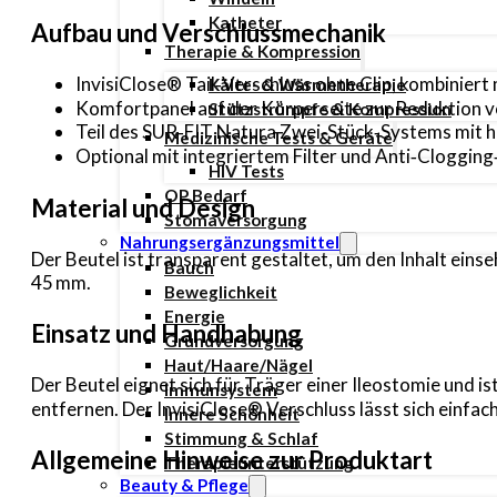
Katheter
Aufbau und Verschlussmechanik
Therapie & Kompression
InvisiClose® Tail‑Verschluss ohne Clip, kombinier
Kälte- & Wärmetherapie
Komfortpanel auf der Körperseite zur Reduktion 
Stützstrümpfe & Kompression
Teil des SUR‑FIT Natura Zwei‑Stück‑Systems mit h
Medizinische Tests & Geräte
Optional mit integriertem Filter und Anti‑Clogging‑
HIV Tests
OP Bedarf
Material und Design
Stomaversorgung
Nahrungsergänzungsmittel
Der Beutel ist transparent gestaltet, um den Inhalt ein
Bauch
45 mm.
Beweglichkeit
Energie
Einsatz und Handhabung
Grundversorgung
Haut/Haare/Nägel
Der Beutel eignet sich für Träger einer Ileostomie und
Immunsystem
entfernen. Der InvisiClose® Verschluss lässt sich einfac
Innere Schönheit
Stimmung & Schlaf
Allgemeine Hinweise zur Produktart
Therapieunterstützung
Beauty & Pflege