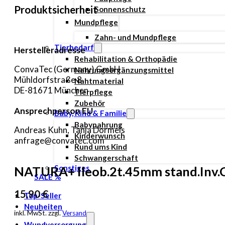
Produktsicherheit
Sonnenschutz
Mundpflege
Zahn- und Mundpflege
Tierbedarf
Herstelleradresse
Rehabilitation & Orthopädie
ConvaTec (Germany) GmbH
Nahrungsergänzungsmittel
Mühldorfstraße 8
Nahtmaterial
DE-81671 München
Tierpflege
Zubehör
Ansprechperson EU
Baby, Kind & Familie
Babynahrung
Andreas Kuhn, Tanja Dormels
Kinderwunsch
anfrage@convatec.com
Rund ums Kind
Schwangerschaft
Sonstiges
NATURA+ Ileob.2t.45mm stand.Inv.Clo
SALE %
15,90
€
Top-Seller
Neuheiten
inkl. MwSt. zzgl.
Versand
Wundversorgung