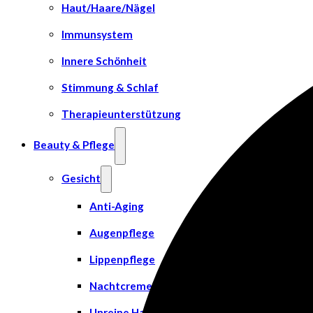
Haut/Haare/Nägel
Immunsystem
Innere Schönheit
Stimmung & Schlaf
Therapieunterstützung
Beauty & Pflege
Gesicht
Anti-Aging
Augenpflege
Lippenpflege
Nachtcreme
Unreine Haut & Akne