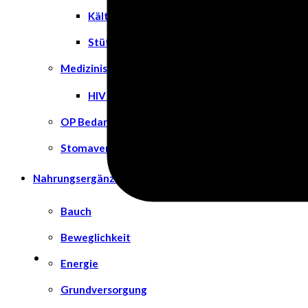
Kälte- & Wärmetherapie
Stützstrümpfe & Kompression
Medizinische Tests & Geräte
HIV Tests
OP Bedarf
Stomaversorgung
Nahrungsergänzungsmittel
Bauch
Beweglichkeit
Energie
Grundversorgung