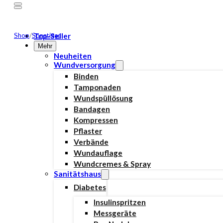
Shop
/
Sonstiges
Top-Seller
Mehr
Neuheiten
Wundversorgung
Binden
Tamponaden
Wundspüllösung
Bandagen
Kompressen
Pflaster
Verbände
Wundauflage
Wundcremes & Spray
Sanitätshaus
Diabetes
Insulinspritzen
Messgeräte