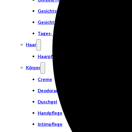
Gesichtsreinigung
Gesichtsserum
Tages- & Feuchtigkeitscremes
Haar
Haarpflege
Körper
Creme
Deodorant
Duschgel
Handpflege
Intimpflege