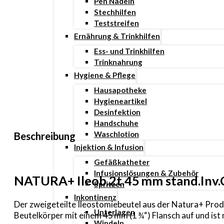
Pen Nadeln
Stechhilfen
Teststreifen
Ernährung & Trinkhilfen
Ess- und Trinkhilfen
Trinknahrung
Hygiene & Pflege
Hausapotheke
Hygieneartikel
Desinfektion
Handschuhe
Waschlotion
Beschreibung
Injektion & Infusion
Gefäßkatheter
Infusionslösungen & Zubehör
NATURA+ Ileob.2t.45 mm stand.Inv.C
Spritzen
Inkontinenz
Der zweigeteilte Ileostomiebeutel aus der Natura+ Pro
Unterlagen
Beutelkörper mit einem 45 mm (1 ¾“) Flansch auf und is
Windeln