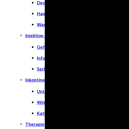
Desinfektion
Handschuhe
Waschlotion
Injektion & Infusion
Gefäßkatheter
Infusionslösungen & Zubehör
Spritzen
Inkontinenz
Unterlagen
Windeln
Katheter
Therapie & Kompression