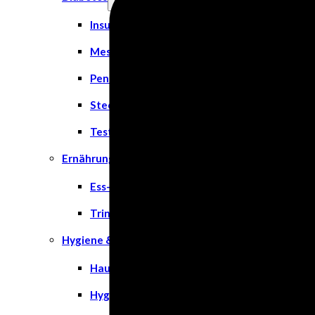
Insulinspritzen
Messgeräte
Pen Nadeln
Stechhilfen
Teststreifen
Ernährung & Trinkhilfen
Ess- und Trinkhilfen
Trinknahrung
Hygiene & Pflege
Hausapotheke
Hygieneartikel