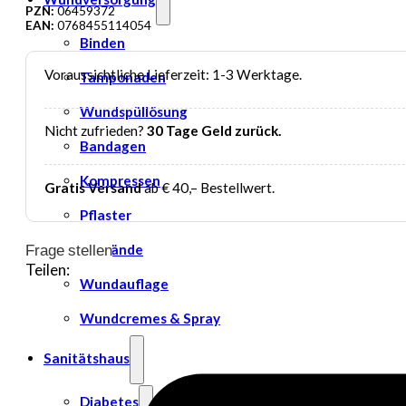
PZN:
06459372
EAN:
0768455114054
Binden
Voraussichtliche Lieferzeit: 1-3 Werktage.
Tamponaden
Wundspüllösung
Nicht zufrieden?
30 Tage Geld zurück.
Bandagen
Kompressen
Gratis Versand
ab € 40,– Bestellwert.
Pflaster
Verbände
Frage stellen
Teilen:
Wundauflage
Wundcremes & Spray
Sanitätshaus
Diabetes