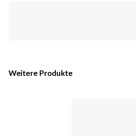
Comfort
Unt.Hands.unsteril
pf
L
Menge
Weitere Produkte