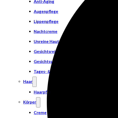
Anti-Aging
Augenpflege
Lippenpflege
Nachtcreme
Unreine Haut & Akne
Gesichtsreinigung
Gesichtsserum
Tages- & Feuchtigkeitscremes
Haar
Haarpflege
Körper
Creme