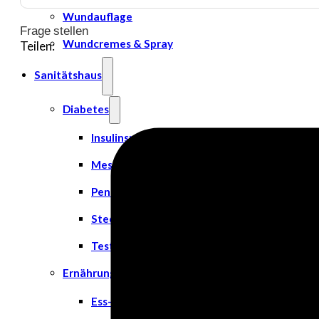
Wundauflage
Frage stellen
Wundcremes & Spray
Teilen:
Sanitätshaus
Diabetes
Insulinspritzen
Messgeräte
Pen Nadeln
Stechhilfen
Teststreifen
Ernährung & Trinkhilfen
Ess- und Trinkhilfen