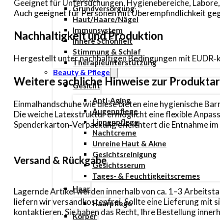
Geeignet für Untersuchungen, Hygienebereiche, Labore, 
Grundversorgung
Auch geeignet für Personen mit Überempfindlichkeit g
Haut/Haare/Nägel
Immunsystem
Nachhaltigkeit und Produktion
Innere Schönheit
Stimmung & Schlaf
Hergestellt unter nachhaltigen Bedingungen mit EUDR‑k
Therapieunterstützung
Beauty & Pflege
Weitere sachliche Hinweise zur Produktar
Gesicht
Anti-Aging
Einmalhandschuhe wie diese bieten eine hygienische Bar
Augenpflege
Die weiche Latexstruktur ermöglicht eine flexible Anpa
Lippenpflege
Spenderkarton‑Verpackung erleichtert die Entnahme im
Nachtcreme
Unreine Haut & Akne
Gesichtsreinigung
Versand & Rückgabe
Gesichtsserum
Tages- & Feuchtigkeitscremes
Haar
Lagernde Artikel werden innerhalb von ca. 1–3 Arbeitsta
liefern wir versandkostenfrei. Sollte eine Lieferung mi
Haarpflege
kontaktieren. Sie haben das Recht, Ihre Bestellung inn
Körper