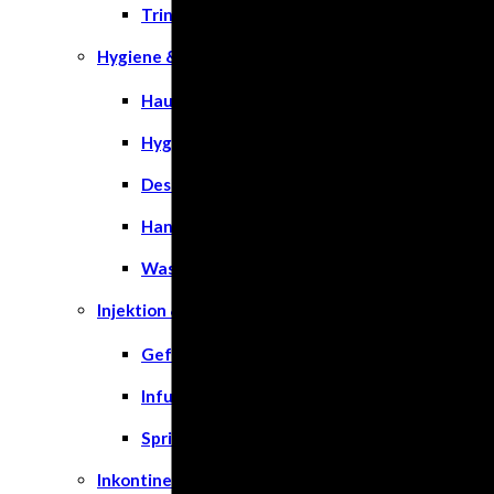
Trinknahrung
Hygiene & Pflege
Hausapotheke
Hygieneartikel
Desinfektion
Handschuhe
Waschlotion
Injektion & Infusion
Gefäßkatheter
Infusionslösungen & Zubehör
Spritzen
Inkontinenz