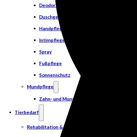
Deodorant
Duschgel
Handpflege
Intimpflege
Spray
Fußpflege
Sonnenschutz
Mundpflege
Zahn- und Mundpflege
Tierbedarf
Rehabilitation & Orthopädie