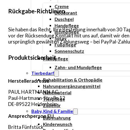
Creme
Rückgabe-Richtlinien
Deodorant
Duschgel
Handpflege
Sie haben das Recht, Ihre Bestellung innerhalb von 30 
Intimpflege
vor der Rücksendung Kontakt mit uns auf, damit wir de
Spray
ursprünglich gewählten Zahlungsweg – bei PayPal-Zahlun
Fußpflege
Sonnenschutz
Produktsicherheit
Mundpflege
Zahn- und Mundpflege
Tierbedarf
Rehabilitation & Orthopädie
Herstelleradresse
Nahrungsergänzungsmittel
PAUL HARTMANN AG
Nahtmaterial
Paul-Hartmann-Straße 12
Tierpflege
DE-89522 Heidenheim
Zubehör
Baby, Kind & Familie
Ansprechperson EU
Babynahrung
Kinderwunsch
Britta Fünfstück