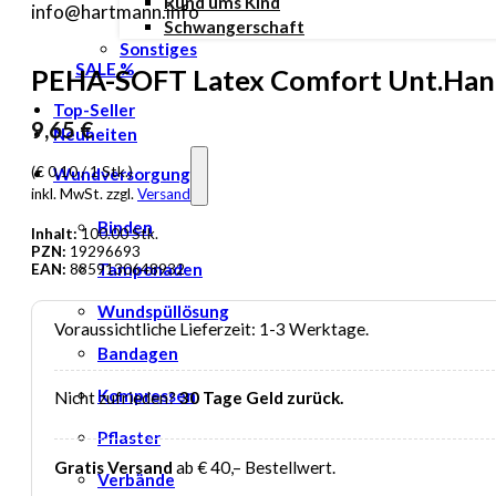
Rund ums Kind
info@hartmann.info
Schwangerschaft
Sonstiges
SALE %
PEHA-SOFT Latex Comfort Unt.Hands
Top-Seller
9,65
€
Neuheiten
(€ 0,10 / 1 Stk.)
Wundversorgung
inkl. MwSt. zzgl.
Versand
Binden
Inhalt:
100.00 Stk.
PZN:
19296693
Tamponaden
EAN:
8859130648932
Wundspüllösung
Voraussichtliche Lieferzeit: 1-3 Werktage.
Bandagen
Kompressen
Nicht zufrieden?
30 Tage Geld zurück.
Pflaster
Gratis Versand
ab € 40,– Bestellwert.
Verbände