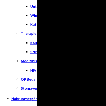
Unterlagen
Windeln
Katheter
Therapie & Kompression
Kälte- & Wärmetherapie
Stützstrümpfe & Kompression
Medizinische Tests & Geräte
HIV Tests
OP Bedarf
Stomaversorgung
Nahrungsergänzungsmittel