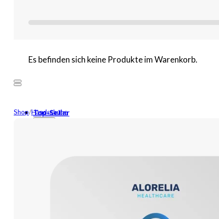
Es befinden sich keine Produkte im Warenkorb.
Shop
/
Handschuhe
Top-Seller
Mehr
Neuheiten
Wundversorgung
Binden
Tamponaden
Wundspüllösung
Bandagen
Kompressen
Pflaster
Verbände