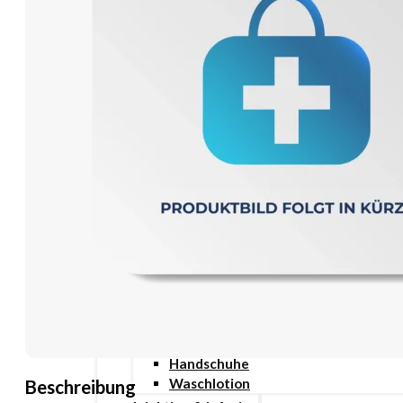
Wundauflage
Wundcremes & Spray
Sanitätshaus
Diabetes
Insulinspritzen
Messgeräte
Pen Nadeln
Stechhilfen
Teststreifen
Ernährung & Trinkhilfen
Ess- und Trinkhilfen
Trinknahrung
Hygiene & Pflege
Hausapotheke
Hygieneartikel
Desinfektion
Handschuhe
Waschlotion
Beschreibung