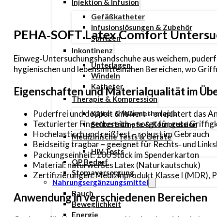
Injektion & Infusion
Gefäßkatheter
Infusionslösungen & Zubehör
PEHA‑SOFT Latex Comfort Untersu
Spritzen
Inkontinenz
Einweg‑Untersuchungshandschuhe aus weichem, puderfrei
Unterlagen
hygienischen und lebensmittelnahen Bereichen, wo Griffi
Windeln
Katheter
Eigenschaften und Materialqualität im Übe
Therapie & Kompression
Puderfrei und doppelt chloriert – erleichtert das 
Kälte- & Wärmetherapie
Texturierter Fingerbereich – sorgt für gute Griffi
Stützstrümpfe & Kompression
Hochelastisch und reißfest – robust im Gebrauch
Medizinische Tests & Geräte
Beidseitig tragbar – geeignet für Rechts‑ und Link
HIV Tests
Packungseinheit: 100 Stück im Spenderkarton
OP Bedarf
Material: naturweißes Latex (Naturkautschuk)
Stomaversorgung
Zertifizierungen: Medizinprodukt Klasse I (MDR), P
Nahrungsergänzungsmittel
Bauch
Anwendung in verschiedenen Bereichen
Beweglichkeit
Energie