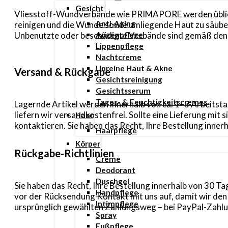
Gesicht
Vliesstoff-Wundverbände wie PRIMAPORE werden üblicher
Anti-Aging
reinigen und die Wunde sowie umliegende Haut zu säuber
Augenpflege
Unbenutzte oder beschädigte Verbände sind gemäß den g
Lippenpflege
Nachtcreme
Unreine Haut & Akne
Versand & Rückgabe
Gesichtsreinigung
Gesichtsserum
Tages- & Feuchtigkeitscremes
Lagernde Artikel werden innerhalb von ca. 1–3 Arbeitsta
liefern wir versandkostenfrei. Sollte eine Lieferung mi
Haar
kontaktieren. Sie haben das Recht, Ihre Bestellung inn
Haarpflege
Körper
Rückgabe-Richtlinien
Creme
Deodorant
Duschgel
Sie haben das Recht, Ihre Bestellung innerhalb von 30 
Handpflege
vor der Rücksendung Kontakt mit uns auf, damit wir de
Intimpflege
ursprünglich gewählten Zahlungsweg – bei PayPal-Zahlun
Spray
Fußpflege