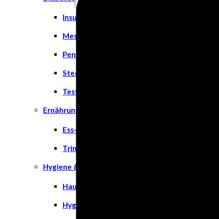
Insulinspritzen
Messgeräte
Pen Nadeln
Stechhilfen
Teststreifen
Ernährung & Trinkhilfen
Ess- und Trinkhilfen
Trinknahrung
Hygiene & Pflege
Hausapotheke
Hygieneartikel