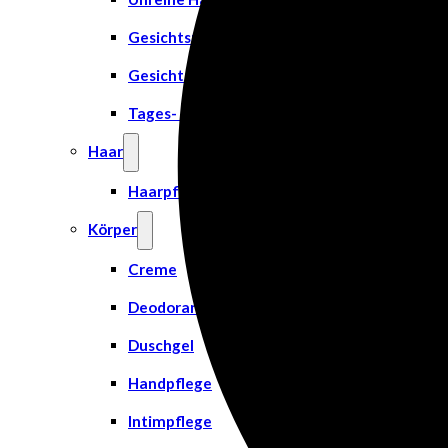
Gesichtsreinigung
Gesichtsserum
Tages- & Feuchtigkeitscremes
Haar
Haarpflege
Körper
Creme
Deodorant
Duschgel
Handpflege
Intimpflege