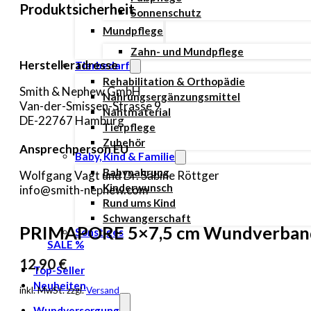
Produktsicherheit
Sonnenschutz
Mundpflege
Zahn- und Mundpflege
Herstelleradresse
Tierbedarf
Rehabilitation & Orthopädie
Smith & Nephew GmbH
Nahrungsergänzungsmittel
Van-der-Smissen-Strasse 9
Nahtmaterial
DE-22767 Hamburg
Tierpflege
Zubehör
Ansprechperson EU
Baby, Kind & Familie
Babynahrung
Wolfgang Vagt und Dr. Sabine Röttger
Kinderwunsch
info@smith-nephew.com
Rund ums Kind
Schwangerschaft
PRIMAPORE 5×7,5 cm Wundverband 
Sonstiges
SALE %
12,90
€
Top-Seller
Neuheiten
inkl. MwSt. zzgl.
Versand
Wundversorgung