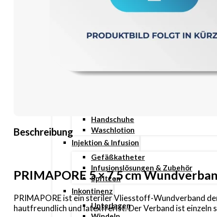
Pen Nadeln
Stechhilfen
Teststreifen
Ernährung & Trinkhilfen
Ess- und Trinkhilfen
Trinknahrung
Hygiene & Pflege
Hausapotheke
Hygieneartikel
Desinfektion
Handschuhe
Waschlotion
Beschreibung
Injektion & Infusion
Gefäßkatheter
Infusionslösungen & Zubehör
PRIMAPORE 5 × 7,5 cm Wundverband
Spritzen
Inkontinenz
PRIMAPORE ist ein steriler Vliesstoff-Wundverband der 
Unterlagen
hautfreundlich und latexfrei ist. Der Verband ist einzeln 
Windeln