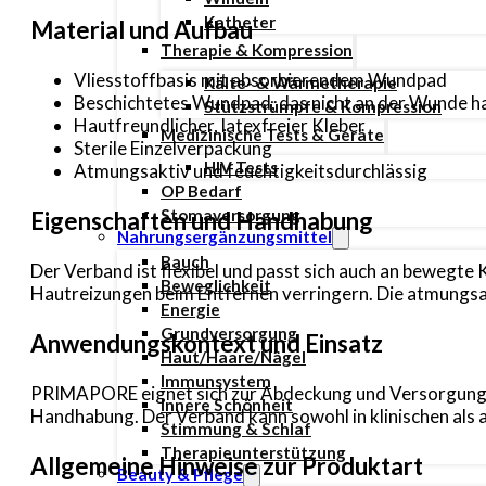
Katheter
Material und Aufbau
Therapie & Kompression
Vliesstoffbasis mit absorbierendem Wundpad
Kälte- & Wärmetherapie
Beschichtetes Wundpad, das nicht an der Wunde h
Stützstrümpfe & Kompression
Hautfreundlicher, latexfreier Kleber
Medizinische Tests & Geräte
Sterile Einzelverpackung
HIV Tests
Atmungsaktiv und feuchtigkeitsdurchlässig
OP Bedarf
Stomaversorgung
Eigenschaften und Handhabung
Nahrungsergänzungsmittel
Bauch
Der Verband ist flexibel und passt sich auch an bewegte
Beweglichkeit
Hautreizungen beim Entfernen verringern. Die atmungsak
Energie
Grundversorgung
Anwendungskontext und Einsatz
Haut/Haare/Nägel
Immunsystem
PRIMAPORE eignet sich zur Abdeckung und Versorgung vo
Innere Schönheit
Handhabung. Der Verband kann sowohl in klinischen als
Stimmung & Schlaf
Therapieunterstützung
Allgemeine Hinweise zur Produktart
Beauty & Pflege