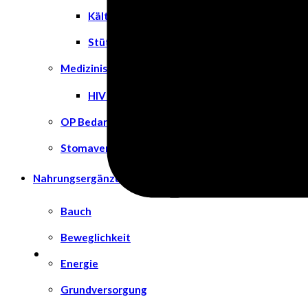
Kälte- & Wärmetherapie
Stützstrümpfe & Kompression
Medizinische Tests & Geräte
HIV Tests
OP Bedarf
Stomaversorgung
Nahrungsergänzungsmittel
Bauch
Beweglichkeit
Energie
Grundversorgung