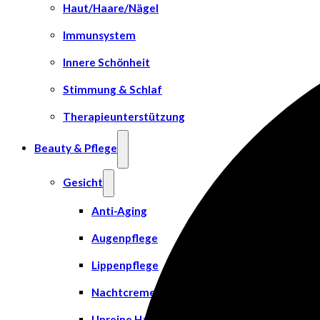
Haut/Haare/Nägel
Immunsystem
Innere Schönheit
Stimmung & Schlaf
Therapieunterstützung
Beauty & Pflege
Gesicht
Anti-Aging
Augenpflege
Lippenpflege
Nachtcreme
Unreine Haut & Akne