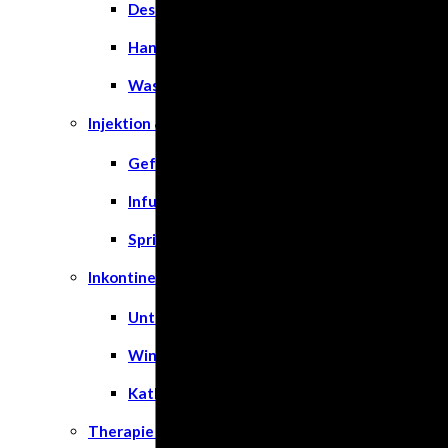
Desinfektion
Handschuhe
Waschlotion
Injektion & Infusion
Gefäßkatheter
Infusionslösungen & Zubehör
Spritzen
Inkontinenz
Unterlagen
Windeln
Katheter
Therapie & Kompression