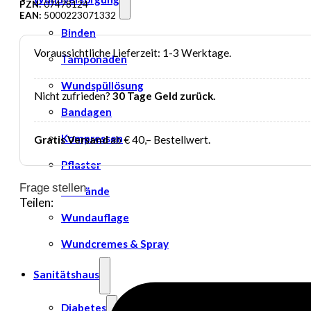
PZN:
07478124
EAN:
5000223071332
Binden
Voraussichtliche Lieferzeit: 1-3 Werktage.
Tamponaden
Wundspüllösung
Nicht zufrieden?
30 Tage Geld zurück.
Bandagen
Kompressen
Gratis Versand
ab € 40,– Bestellwert.
Pflaster
Frage stellen
Verbände
Teilen:
Wundauflage
Wundcremes & Spray
Sanitätshaus
Diabetes