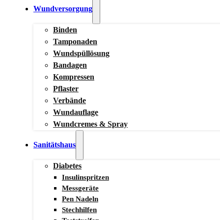
Wundversorgung
Binden
Tamponaden
Wundspüllösung
Bandagen
Kompressen
Pflaster
Verbände
Wundauflage
Wundcremes & Spray
Sanitätshaus
Diabetes
Insulinspritzen
Messgeräte
Pen Nadeln
Stechhilfen