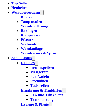
Top-Seller
Neuheiten
Wundversorgung
Binden
Tamponaden
Wundspüllösung
Bandagen
Kompressen
Pflaster
Verbände
Wundauflage
Wundcremes & Spray
Sanitätshaus
Diabetes
Insulinspritzen
Messgeräte
Pen Nadeln
Stechhilfen
Teststreifen
Ernährung & Trinkhilfen
Ess- und Trinkhilfen
Trinknahrung
Hygiene & Pflege