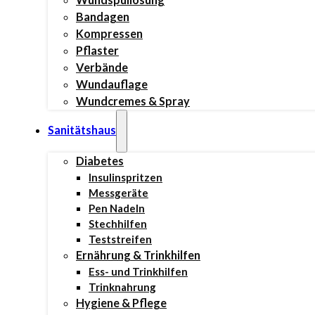
Bandagen
Kompressen
Pflaster
Verbände
Wundauflage
Wundcremes & Spray
Sanitätshaus
Diabetes
Insulinspritzen
Messgeräte
Pen Nadeln
Stechhilfen
Teststreifen
Ernährung & Trinkhilfen
Ess- und Trinkhilfen
Trinknahrung
Hygiene & Pflege