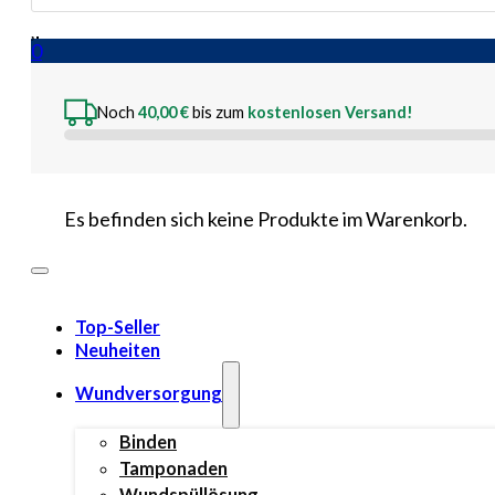
search
0
Noch
40,00
€
bis zum
kostenlosen Versand!
Es befinden sich keine Produkte im Warenkorb.
Top-Seller
Neuheiten
Wundversorgung
Binden
Tamponaden
Wundspüllösung