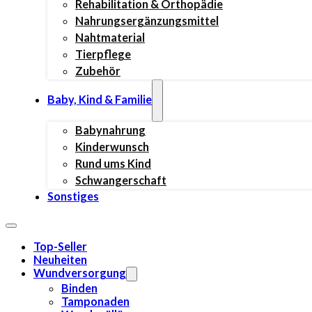
Rehabilitation & Orthopädie
Nahrungsergänzungsmittel
Nahtmaterial
Tierpflege
Zubehör
Baby, Kind & Familie
Babynahrung
Kinderwunsch
Rund ums Kind
Schwangerschaft
Sonstiges
Top-Seller
Neuheiten
Wundversorgung
Binden
Tamponaden