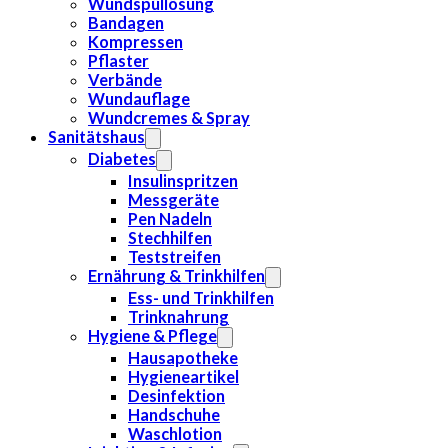
Wundspüllösung
Bandagen
Kompressen
Pflaster
Verbände
Wundauflage
Wundcremes & Spray
Sanitätshaus
Diabetes
Insulinspritzen
Messgeräte
Pen Nadeln
Stechhilfen
Teststreifen
Ernährung & Trinkhilfen
Ess- und Trinkhilfen
Trinknahrung
Hygiene & Pflege
Hausapotheke
Hygieneartikel
Desinfektion
Handschuhe
Waschlotion