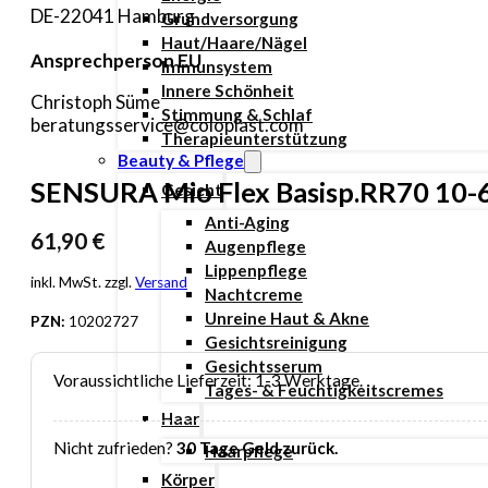
DE-22041 Hamburg
Grundversorgung
Haut/Haare/Nägel
Ansprechperson EU
Immunsystem
Innere Schönheit
Christoph Süme
Stimmung & Schlaf
beratungsservice@coloplast.com
Therapieunterstützung
Beauty & Pflege
SENSURA Mio Flex Basisp.RR70 10
Gesicht
Anti-Aging
61,90
€
Augenpflege
Lippenpflege
inkl. MwSt. zzgl.
Versand
Nachtcreme
Unreine Haut & Akne
PZN:
10202727
Gesichtsreinigung
Gesichtsserum
Voraussichtliche Lieferzeit: 1-3 Werktage.
Tages- & Feuchtigkeitscremes
Haar
Nicht zufrieden?
30 Tage Geld zurück.
Haarpflege
Körper