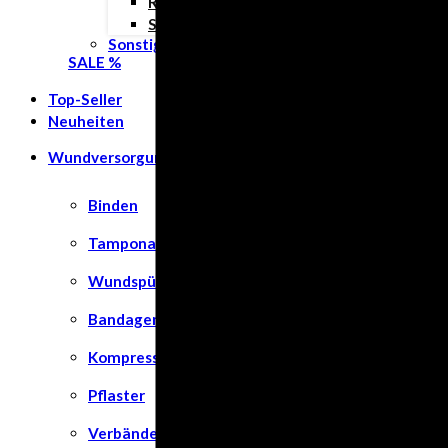
Rund ums Kind
Schwangerschaft
Sonstiges
SALE %
Top-Seller
Neuheiten
Wundversorgung
Binden
Tamponaden
Wundspüllösung
Bandagen
Kompressen
Pflaster
Verbände