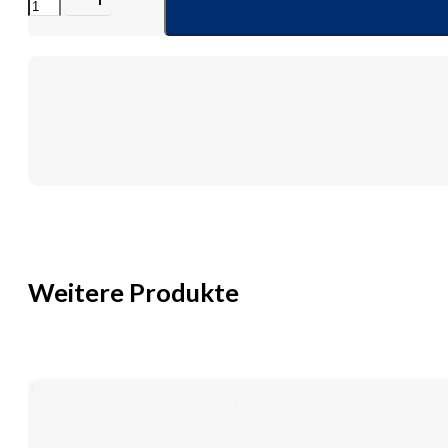
Mio
Flex
Basisp.RR70
10-
68mm
Menge
Weitere Produkte