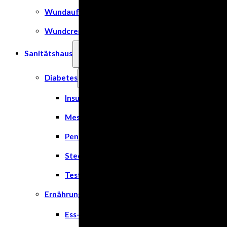
Wundauflage
Wundcremes & Spray
Sanitätshaus
Diabetes
Insulinspritzen
Messgeräte
Pen Nadeln
Stechhilfen
Teststreifen
Ernährung & Trinkhilfen
Ess- und Trinkhilfen