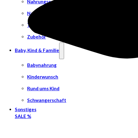
Nahrungsergänzungsmittel
Nahtmaterial
Tierpflege
Zubehör
Baby, Kind & Familie
Babynahrung
Kinderwunsch
Rund ums Kind
Schwangerschaft
Sonstiges
SALE %