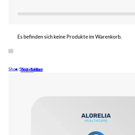
Es befinden sich keine Produkte im Warenkorb.
Shop
/
Sanitätshaus
Top-Seller
Mehr
Neuheiten
Wundversorgung
Binden
Tamponaden
Wundspüllösung
Bandagen
Kompressen
Pflaster
Verbände