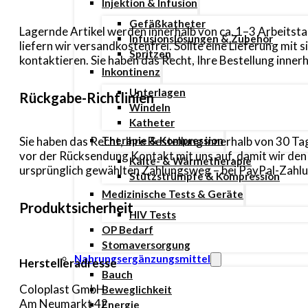
Injektion & Infusion
Gefäßkatheter
Lagernde Artikel werden innerhalb von ca. 1–3 Arbeitsta
Infusionslösungen & Zubehör
liefern wir versandkostenfrei. Sollte eine Lieferung mi
Spritzen
kontaktieren. Sie haben das Recht, Ihre Bestellung inn
Inkontinenz
Unterlagen
Rückgabe-Richtlinien
Windeln
Katheter
Sie haben das Recht, Ihre Bestellung innerhalb von 30 
Therapie & Kompression
vor der Rücksendung Kontakt mit uns auf, damit wir de
Kälte- & Wärmetherapie
ursprünglich gewählten Zahlungsweg – bei PayPal-Zahlun
Stützstrümpfe & Kompression
Medizinische Tests & Geräte
Produktsicherheit
HIV Tests
OP Bedarf
Stomaversorgung
Nahrungsergänzungsmittel
Herstelleradresse
Bauch
Coloplast GmbH
Beweglichkeit
Am Neumarkt 42
Energie