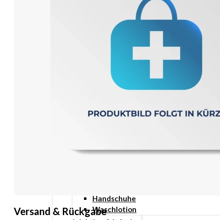
Wundauflage
Wundcremes & Spray
Sanitätshaus
Diabetes
Insulinspritzen
Messgeräte
Pen Nadeln
Stechhilfen
Teststreifen
Ernährung & Trinkhilfen
Ess- und Trinkhilfen
Trinknahrung
Hygiene & Pflege
Hausapotheke
Hygieneartikel
Desinfektion
Handschuhe
Waschlotion
Versand & Rückgabe