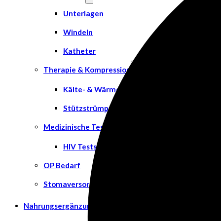
Unterlagen
Windeln
Katheter
Therapie & Kompression
Kälte- & Wärmetherapie
Stützstrümpfe & Kompression
Medizinische Tests & Geräte
HIV Tests
OP Bedarf
Stomaversorgung
Nahrungsergänzungsmittel