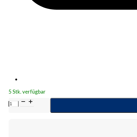
5 Stk. verfügbar
STOMAHESIVE
Hautschutzringe
48
mm
dünn
Menge