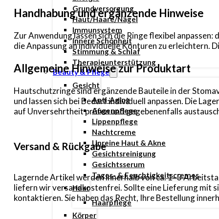
Grundversorgung
Handhabung und ergänzende Hinweise
Haut/Haare/Nägel
Immunsystem
Zur Anwendung lassen sich die Ringe flexibel anpassen:
Innere Schönheit
die Anpassung an individuelle Konturen zu erleichtern. D
Stimmung & Schlaf
Therapieunterstützung
Allgemeine Hinweise zur Produktart
Beauty & Pflege
Gesicht
Hautschutzringe sind ergänzende Bauteile in der Stomave
Anti-Aging
und lassen sich bei Bedarf individuell anpassen. Die La
Augenpflege
auf Unversehrtheit prüfen und gegebenenfalls austausc
Lippenpflege
Nachtcreme
Unreine Haut & Akne
Versand & Rückgabe
Gesichtsreinigung
Gesichtsserum
Tages- & Feuchtigkeitscremes
Lagernde Artikel werden innerhalb von ca. 1–3 Arbeitsta
liefern wir versandkostenfrei. Sollte eine Lieferung mi
Haar
kontaktieren. Sie haben das Recht, Ihre Bestellung inn
Haarpflege
Körper