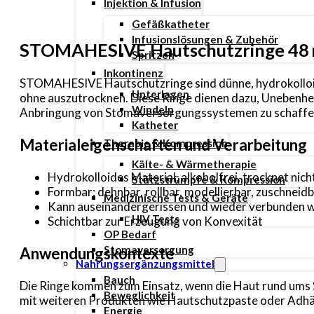
Injektion & Infusion
Gefäßkatheter
Infusionslösungen & Zubehör
STOMAHESIVE Hautschutzringe 48
Spritzen
Inkontinenz
STOMAHESIVE Hautschutzringe sind dünne, hydrokolloide
Unterlagen
ohne auszutrocknen. Diese Ringe dienen dazu, Unebenhe
Windeln
Anbringung von Stomaversorgungssystemen zu schaffe
Katheter
Materialeigenschaften und Verarbeitung
Therapie & Kompression
Kälte- & Wärmetherapie
Hydrokolloides Material, alkoholfrei, trocknet nich
Stützstrümpfe & Kompression
Formbar: dehnbar, rollbar, modellierbar, zuschneidb
Medizinische Tests & Geräte
Kann auseinandergerissen und wieder verbunden 
HIV Tests
Schichtbar zur Erzeugung von Konvexität
OP Bedarf
Stomaversorgung
Anwendungskontexte
Nahrungsergänzungsmittel
Bauch
Die Ringe kommen zum Einsatz, wenn die Haut rund ums 
Beweglichkeit
mit weiteren Produkten wie Hautschutzpaste oder Adhä
Energie