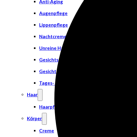
Anti-Aging
Augenpflege
Lippenpflege
Nachtcreme
Unreine Haut & Akne
Gesichtsreinigung
Gesichtsserum
Tages- & Feuchtigkeitscremes
Haar
Haarpflege
Körper
Creme