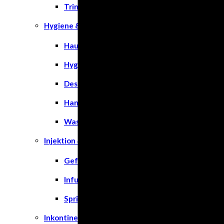
Trinknahrung
Hygiene & Pflege
Hausapotheke
Hygieneartikel
Desinfektion
Handschuhe
Waschlotion
Injektion & Infusion
Gefäßkatheter
Infusionslösungen & Zubehör
Spritzen
Inkontinenz