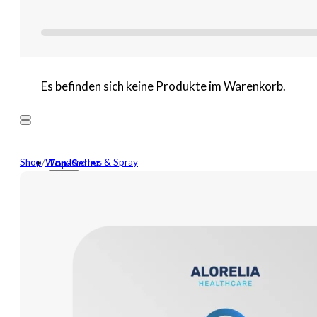
Es befinden sich keine Produkte im Warenkorb.
Shop
/
Wundcremes & Spray
Top-Seller
Mehr
Neuheiten
Wundversorgung
Binden
Tamponaden
Wundspüllösung
Bandagen
Kompressen
Pflaster
Verbände