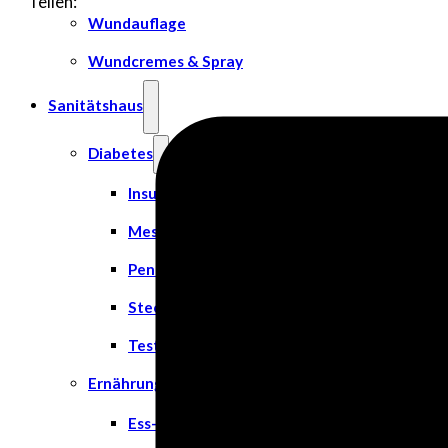
Teilen:
Wundauflage
Wundcremes & Spray
Sanitätshaus
Diabetes
Insulinspritzen
Messgeräte
Pen Nadeln
Stechhilfen
Teststreifen
Ernährung & Trinkhilfen
Ess- und Trinkhilfen