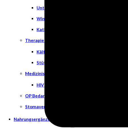
Unterlagen
Windeln
Katheter
Therapie & Kompression
Kälte- & Wärmetherapie
Stützstrümpfe & Kompression
Medizinische Tests & Geräte
HIV Tests
OP Bedarf
Stomaversorgung
Nahrungsergänzungsmittel