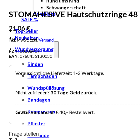
Rund ums Kind
Schwangerschaft
STOMAHESIVE Hautschutzringe 48
Sonstiges
SALE %
21,06
€
Top-Seller
Neuheiten
inkl. MwSt. zzgl.
Versand
Wundversorgung
PZN:
10006417
EAN:
0768455130030
Binden
Voraussichtliche Lieferzeit: 1-3 Werktage.
Tamponaden
Wundspüllösung
Nicht zufrieden?
30 Tage Geld zurück.
Bandagen
Kompressen
Gratis Versand
ab € 40,– Bestellwert.
Pflaster
Frage stellen
Verbände