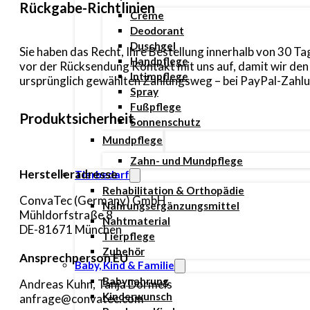
Rückgabe-Richtlinien
Creme
Deodorant
Duschgel
Sie haben das Recht, Ihre Bestellung innerhalb von 30 
Handpflege
vor der Rücksendung Kontakt mit uns auf, damit wir de
Intimpflege
ursprünglich gewählten Zahlungsweg – bei PayPal-Zahlun
Spray
Fußpflege
Produktsicherheit
Sonnenschutz
Mundpflege
Zahn- und Mundpflege
Herstelleradresse
Tierbedarf
Rehabilitation & Orthopädie
ConvaTec (Germany) GmbH
Nahrungsergänzungsmittel
Mühldorfstraße 8
Nahtmaterial
DE-81671 München
Tierpflege
Zubehör
Ansprechperson EU
Baby, Kind & Familie
Babynahrung
Andreas Kuhn, Tanja Dormels
Kinderwunsch
anfrage@convatec.com