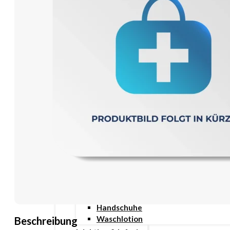
Wundauflage
Wundcremes & Spray
Sanitätshaus
Diabetes
Insulinspritzen
Messgeräte
Pen Nadeln
Stechhilfen
Teststreifen
Ernährung & Trinkhilfen
Ess- und Trinkhilfen
Trinknahrung
Hygiene & Pflege
Hausapotheke
Hygieneartikel
Desinfektion
Handschuhe
Waschlotion
Beschreibung