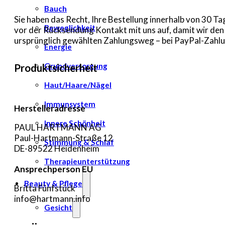
Bauch
Sie haben das Recht, Ihre Bestellung innerhalb von 30 
Beweglichkeit
vor der Rücksendung Kontakt mit uns auf, damit wir de
ursprünglich gewählten Zahlungsweg – bei PayPal-Zahlun
Energie
Grundversorgung
Produktsicherheit
Haut/Haare/Nägel
Immunsystem
Herstelleradresse
Innere Schönheit
PAUL HARTMANN AG
Paul-Hartmann-Straße 12
Stimmung & Schlaf
DE-89522 Heidenheim
Therapieunterstützung
Ansprechperson EU
Beauty & Pflege
Britta Fünfstück
info@hartmann.info
Gesicht