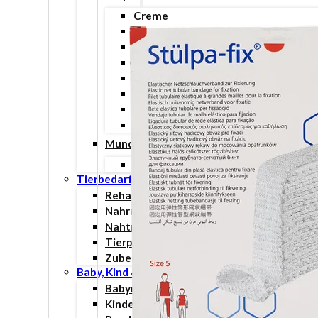
Creme
Deodorant
Duschgel
Handpflege
Intimpflege
Spray
Fußpflege
Sonnenschutz
Mundpflege
Zahn- und Mundpflege
Tierbedarf
Rehabilitation & Orthopädie
Nahrungsergänzungsmittel
Nahtmaterial
Tierpflege
Zubehör
Baby, Kind & Familie
Babynahrung
Kinderwunsch