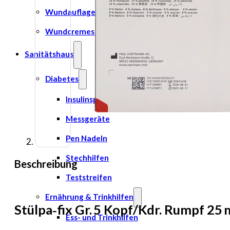
Wundauflage
Wundcremes & Spray
Sanitätshaus
Diabetes
Insulinspritzen
Messgeräte
Pen Nadeln
Stechhilfen
Beschreibung
Teststreifen
Ernährung & Trinkhilfen
Stülpa‑fix Gr. 5 Kopf/Kdr. Rumpf
Ess- und Trinkhilfen