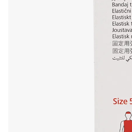
Injektion & Infusion
Gefäßkatheter
Infusionslösungen & Zubehör
Spritzen
Inkontinenz
Unterlagen
Windeln
Katheter
Therapie & Kompression
Kälte- & Wärmetherapie
Stützstrümpfe & Kompression
Medizinische Tests & Geräte
HIV Tests
OP Bedarf
Stomaversorgung
Nahrungsergänzungsmittel
Bauch
Beweglichkeit
Energie