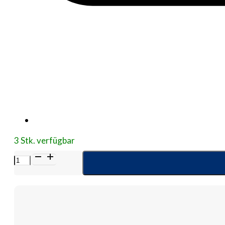
3 Stk. verfügbar
STÜLPA
Fix
Gr.5
Kopf/Kdr.Rumpf
25
m
Netzschlauchv.