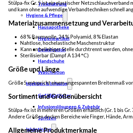
Stülpa‑fix Gr. 5 ist ein elastischer Netzschlauchverban
Trinknahrung
und kann ohne aufwendige Verbandtechniken schnell an
Hygiene & Pflege
Materialzusammensetzung und Verarbeit
Hausapotheke
68 % Baumwolle, 24 % Polyamid, 8 % Elastan
Hygieneartikel
Nahtlose, hochelastische Maschenstruktur
Kann an beliebiger Stelle durchtrennt werden, ohn
Desinfektion
Sterilisierbar (Dampf A 134 °C)
Handschuhe
Größe und Länge
Waschlotion
Größe 5 entspricht einem ungespannten Breitenmaß von e
Injektion & Infusion
Sortiment und Größenübersicht
Gefäßkatheter
Infusionslösungen & Zubehör
Stülpa‑fix ist in mehreren Größen erhältlich (Gr. 1 bis 
Andere Größen decken Bereiche wie Finger, Hände, Arme
Spritzen
Allgemeine Produktmerkmale
Inkontinenz