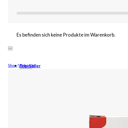
Es befinden sich keine Produkte im Warenkorb.
Shop
/
Verbände
Top-Seller
Mehr
Neuheiten
Wundversorgung
Binden
Tamponaden
Wundspüllösung
Bandagen
Kompressen
Pflaster
Verbände