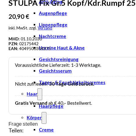
STÜLPA Fix Gr.5 Kopf/Kdr.Rumpf 25
Anti-Aging
Augenpflege
20,90
€
Lippenpflege
inkl. MwSt. zzgl.
Versand
Nachtcreme
MHD:
01.10.2030
PZN:
02175442
Unreine Haut & Akne
EAN:
4049500304375
Gesichtsreinigung
Voraussichtliche Lieferzeit: 1-3 Werktage.
Gesichtsserum
Tages- & Feuchtigkeitscremes
Nicht zufrieden?
30 Tage Geld zurück.
Haar
Gratis Versand
ab € 40,– Bestellwert.
Haarpflege
Körper
Frage stellen
Creme
Teilen: