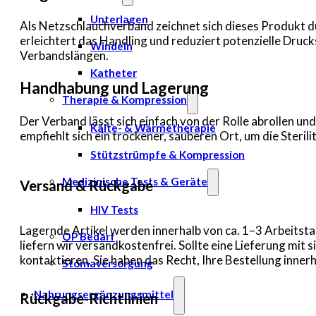
Unterlagen
Als Netzschlauchverband zeichnet sich dieses Produkt du
erleichtert das Handling und reduziert potenzielle Druck
Windeln
Verbandslängen.
Katheter
Handhabung und Lagerung
Therapie & Kompression
Der Verband lässt sich einfach von der Rolle abrollen un
Kälte- & Wärmetherapie
empfiehlt sich ein trockener, sauberen Ort, um die Steril
Stützstrümpfe & Kompression
Medizinische Tests & Geräte
Versand & Rückgabe
HIV Tests
Lagernde Artikel werden innerhalb von ca. 1–3 Arbeitsta
OP Bedarf
liefern wir versandkostenfrei. Sollte eine Lieferung mi
kontaktieren. Sie haben das Recht, Ihre Bestellung inn
Stomaversorgung
Nahrungsergänzungsmittel
Rückgabe-Richtlinien