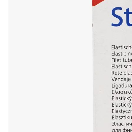
Wundauflage
Wundcremes & Spray
Sanitätshaus
Diabetes
Insulinspritzen
Messgeräte
Pen Nadeln
Stechhilfen
Teststreifen
Ernährung & Trinkhilfen
Ess- und Trinkhilfen
Trinknahrung
Hygiene & Pflege
Hausapotheke
Hygieneartikel
Desinfektion
Handschuhe
Waschlotion