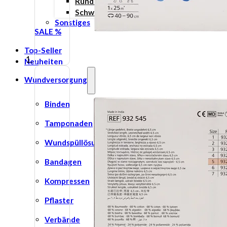
Rund ums Kind
Schwangerschaft
Sonstiges
SALE %
Top-Seller
Neuheiten
Wundversorgung
Binden
Tamponaden
Wundspüllösung
Bandagen
Kompressen
Pflaster
Verbände