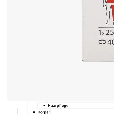
Grundversorgung
Haut/Haare/Nägel
Immunsystem
Innere Schönheit
Stimmung & Schlaf
Therapieunterstützung
Beauty & Pflege
Gesicht
Anti-Aging
Augenpflege
Lippenpflege
Nachtcreme
Unreine Haut & Akne
Gesichtsreinigung
Gesichtsserum
Tages- & Feuchtigkeitscremes
Haar
Haarpflege
Körper