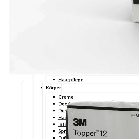
Gesicht
Anti-Aging
Augenpflege
Lippenpflege
Nachtcreme
Unreine Haut & Akne
Gesichtsreinigung
Gesichtsserum
Tages- & Feuchtigkeitscremes
Haar
Haarpflege
Körper
Creme
Deodorant
Duschgel
Handpflege
Intimpflege
Spray
Fußpflege