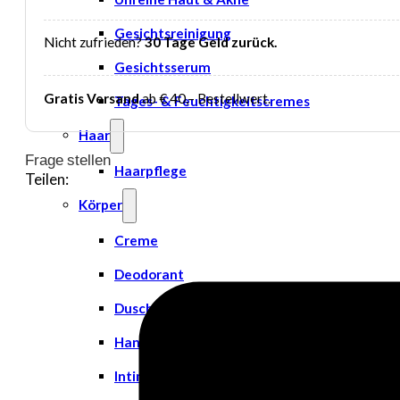
Gesichtsreinigung
Nicht zufrieden?
30 Tage Geld zurück.
Gesichtsserum
Gratis Versand
ab € 40,– Bestellwert.
Tages- & Feuchtigkeitscremes
Haar
Frage stellen
Haarpflege
Teilen:
Körper
Creme
Deodorant
Duschgel
Handpflege
Intimpflege