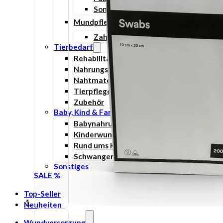
Sonnenschutz
Mundpflege
Zahn- und Mundpflege
Tierbedarf
Rehabilitation & Orthopädie
Nahrungsergänzungsmittel
Nahtmaterial
Tierpflege
Zubehör
Baby, Kind & Familie
Babynahrung
Kinderwunsch
Rund ums Kind
Schwangerschaft
Sonstiges
SALE %
Top-Seller
Neuheiten
Wundversorgung