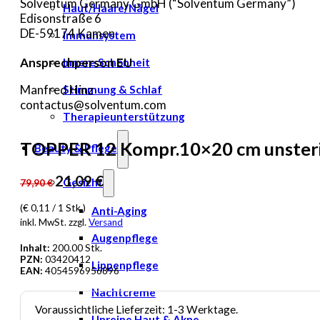
Solventum Germany GmbH (“Solventum Germany”)
Haut/Haare/Nägel
Edisonstraße 6
DE-59174 Kamen
Immunsystem
Ansprechperson EU
Innere Schönheit
Manfred Hinz
Stimmung & Schlaf
contactus@solventum.com
Therapieunterstützung
TOPPER 12 Kompr.10×20 cm unsteri
Beauty & Pflege
Ursprünglicher
Aktueller
21,09
€
Gesicht
79,90
€
Preis
Preis
(€ 0,11 / 1 Stk.)
Anti-Aging
war:
ist:
inkl. MwSt. zzgl.
Versand
79,90 €
21,09 €.
Augenpflege
Inhalt:
200.00 Stk.
PZN:
03420412
Lippenpflege
EAN:
4054596956896
Nachtcreme
Voraussichtliche Lieferzeit: 1-3 Werktage.
Unreine Haut & Akne