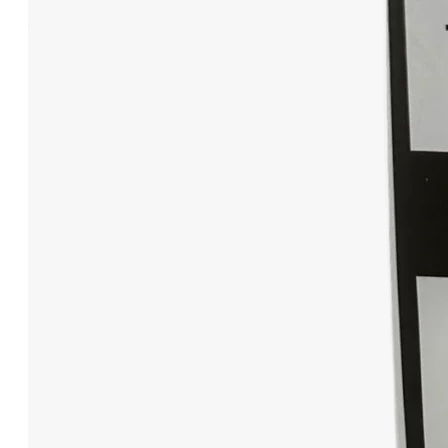
Pen Nadeln
Stechhilfen
Teststreifen
Ernährung & Trinkhilfen
Ess- und Trinkhilfen
Trinknahrung
Hygiene & Pflege
Hausapotheke
Hygieneartikel
Desinfektion
Handschuhe
Waschlotion
Injektion & Infusion
Gefäßkatheter
Infusionslösungen & Zubehör
Spritzen
Inkontinenz
Unterlagen
Windeln