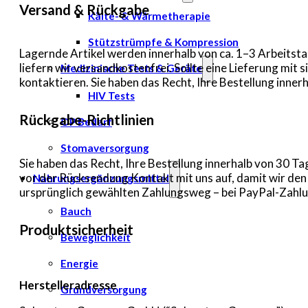
Versand & Rückgabe
Kälte- & Wärmetherapie
Stützstrümpfe & Kompression
Lagernde Artikel werden innerhalb von ca. 1–3 Arbeitsta
liefern wir versandkostenfrei. Sollte eine Lieferung mi
Medizinische Tests & Geräte
kontaktieren. Sie haben das Recht, Ihre Bestellung inn
HIV Tests
Rückgabe-Richtlinien
OP Bedarf
Stomaversorgung
Sie haben das Recht, Ihre Bestellung innerhalb von 30 
vor der Rücksendung Kontakt mit uns auf, damit wir de
Nahrungsergänzungsmittel
ursprünglich gewählten Zahlungsweg – bei PayPal-Zahlun
Bauch
Produktsicherheit
Beweglichkeit
Energie
Herstelleradresse
Grundversorgung