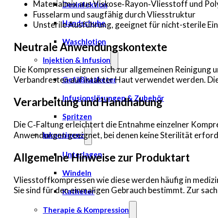
Materialmix aus Viskose‑Rayon‑Vliesstoff und Poly
Desinfektion
Fusselarm und saugfähig durch Vliesstruktur
Handschuhe
Unsterile Ausführung, geeignet für nicht-sterile Ei
Waschlotion
Neutrale Anwendungskontexte
Injektion & Infusion
Die Kompressen eignen sich zur allgemeinen Reinigung 
Verbandresten auf intakter Haut verwendet werden. Di
Gefäßkatheter
Infusionslösungen & Zubehör
Verarbeitung und Handhabung
Spritzen
Die C‑Faltung erleichtert die Entnahme einzelner Kompre
Anwendungen geeignet, bei denen keine Sterilität erforde
Inkontinenz
Unterlagen
Allgemeine Hinweise zur Produktart
Windeln
Vliesstoffkompressen wie diese werden häufig in mediz
Sie sind für den einmaligen Gebrauch bestimmt. Zur sach
Katheter
Therapie & Kompression