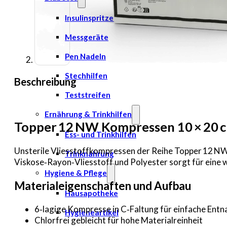
Insulinspritzen
Messgeräte
Pen Nadeln
Stechhilfen
Beschreibung
Teststreifen
Ernährung & Trinkhilfen
Topper 12 NW Kompressen 10 × 20 c
Ess- und Trinkhilfen
Unsterile Vliesstoffkompressen der Reihe Topper 12 NW i
Trinknahrung
Viskose‑Rayon‑Vliesstoff und Polyester sorgt für eine w
Hygiene & Pflege
Materialeigenschaften und Aufbau
Hausapotheke
6‑lagige Kompresse in C‑Faltung für einfache En
Hygieneartikel
Chlorfrei gebleicht für hohe Materialreinheit