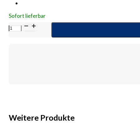
Sofort lieferbar
TOPPER
12
Kompr.10x20
cm
unsteril
Menge
Weitere Produkte