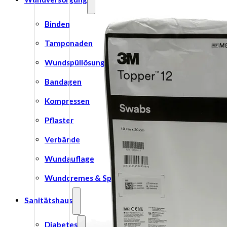
Binden
Tamponaden
Wundspüllösung
Bandagen
Kompressen
Pflaster
Verbände
Wundauflage
Wundcremes & Spray
Sanitätshaus
Diabetes