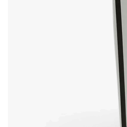
Katheter
Therapie & Kompression
Kälte- & Wärmetherapie
Stützstrümpfe & Kompression
Medizinische Tests & Geräte
HIV Tests
OP Bedarf
Stomaversorgung
Nahrungsergänzungsmittel
Bauch
Beweglichkeit
Energie
Grundversorgung
Haut/Haare/Nägel
Immunsystem
Innere Schönheit
Stimmung & Schlaf
Therapieunterstützung
Beauty & Pflege