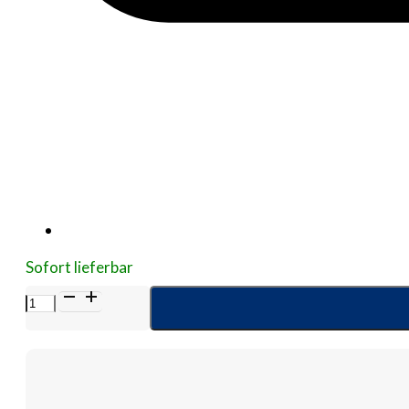
Sofort lieferbar
ZETUVIT
Plus
Silicone
Border
steril
15x15