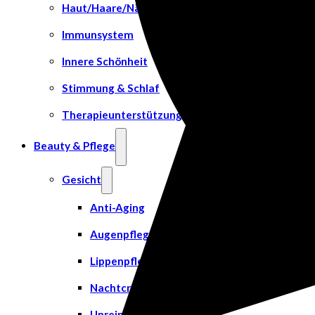
Haut/Haare/Nägel
Immunsystem
Innere Schönheit
Stimmung & Schlaf
Therapieunterstützung
Beauty & Pflege
Gesicht
Anti-Aging
Augenpflege
Lippenpflege
Nachtcreme
Unreine Haut & Akne