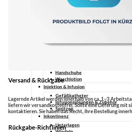
Pen Nadeln
Stechhilfen
Teststreifen
Ernährung & Trinkhilfen
Ess- und Trinkhilfen
Trinknahrung
Hygiene & Pflege
Hausapotheke
Hygieneartikel
Desinfektion
Handschuhe
Waschlotion
Versand & Rückgabe
Injektion & Infusion
Gefäßkatheter
Lagernde Artikel werden innerhalb von ca. 1–3 Arbeitsta
Infusionslösungen & Zubehör
liefern wir versandkostenfrei. Sollte eine Lieferung mi
Spritzen
kontaktieren. Sie haben das Recht, Ihre Bestellung inn
Inkontinenz
Unterlagen
Rückgabe-Richtlinien
Windeln