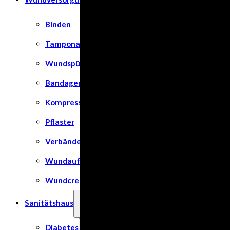
Binden
Tamponaden
Wundspüllösung
Bandagen
Kompressen
Pflaster
Verbände
Wundauflage
Wundcremes & Spray
Sanitätshaus
Diabetes