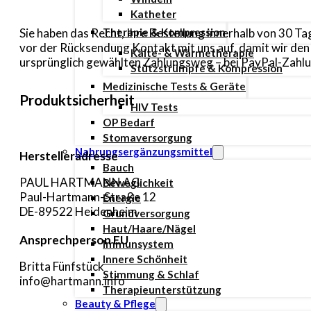
Katheter
Sie haben das Recht, Ihre Bestellung innerhalb von 30 
Therapie & Kompression
vor der Rücksendung Kontakt mit uns auf, damit wir de
Kälte- & Wärmetherapie
ursprünglich gewählten Zahlungsweg – bei PayPal-Zahlun
Stützstrümpfe & Kompression
Medizinische Tests & Geräte
Produktsicherheit
HIV Tests
OP Bedarf
Stomaversorgung
Nahrungsergänzungsmittel
Herstelleradresse
Bauch
PAUL HARTMANN AG
Beweglichkeit
Paul-Hartmann-Straße 12
Energie
DE-89522 Heidenheim
Grundversorgung
Haut/Haare/Nägel
Ansprechperson EU
Immunsystem
Innere Schönheit
Britta Fünfstück
Stimmung & Schlaf
info@hartmann.info
Therapieunterstützung
Beauty & Pflege