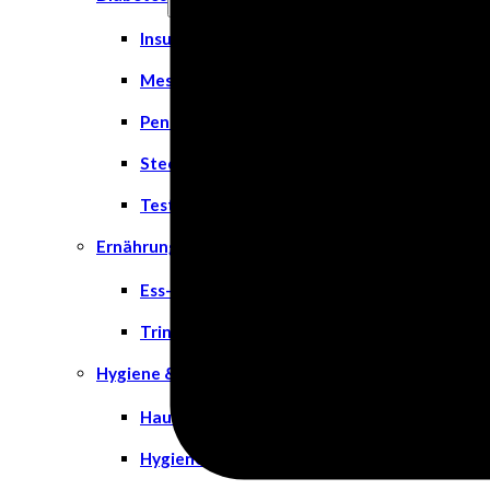
Insulinspritzen
Messgeräte
Pen Nadeln
Stechhilfen
Teststreifen
Ernährung & Trinkhilfen
Ess- und Trinkhilfen
Trinknahrung
Hygiene & Pflege
Hausapotheke
Hygieneartikel