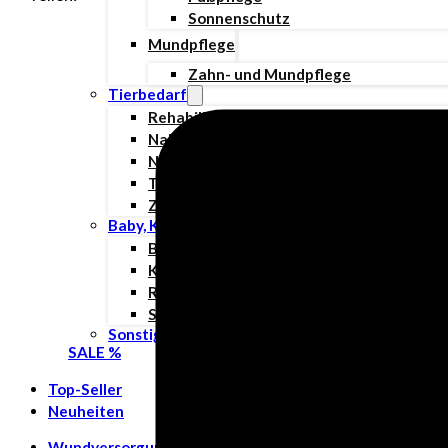
Sonnenschutz
Mundpflege
Zahn- und Mundpflege
Tierbedarf
Rehabilitation & Orthopädie
Nahrungsergänzungsmittel
Nahtmaterial
Tierpflege
Zubehör
Baby, Kind & Familie
Babynahrung
Kinderwunsch
Rund ums Kind
Schwangerschaft
Sonstiges
SALE %
Top-Seller
Neuheiten
Wundversorgung