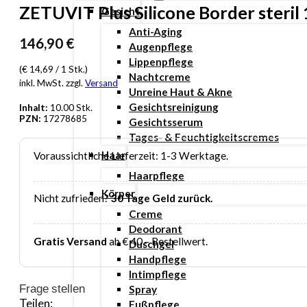
ZETUVIT Plus Silicone Border steril
Gesicht
Anti-Aging
146,90
€
Augenpflege
Lippenpflege
(€ 14,69 / 1 Stk.)
Nachtcreme
inkl. MwSt. zzgl.
Versand
Unreine Haut & Akne
Gesichtsreinigung
Inhalt:
10.00 Stk.
PZN:
17278685
Gesichtsserum
Tages- & Feuchtigkeitscremes
Haar
Voraussichtliche Lieferzeit: 1-3 Werktage.
Haarpflege
Körper
Nicht zufrieden?
30 Tage Geld zurück.
Creme
Deodorant
Gratis Versand
ab € 40,– Bestellwert.
Duschgel
Handpflege
Intimpflege
Frage stellen
Spray
Teilen:
Fußpflege