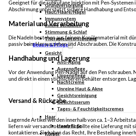
Geeignet für die subkutane Injektion mit Pen‑Systemen
Grundversorgung
Abschirmung unterstützt sichere Handhabung und Entsor
Haut/Haare/Nägel
Immunsystem
Material und Verarbeitung
Innere Schönheit
Stimmung & Schlaf
Die Nadeln bestehen aus feinem Kanülenmaterial mit dün
Therapieunterstützung
passiv beim Herausziehen und Abschrauben. Die Konstru
Beauty & Pflege
Gesicht
Handhabung und Lagerung
Anti-Aging
Augenpflege
Vor der Anwendung Pen‑Nadel auf den Pen schrauben. Na
Lippenpflege
und direkt in einen stichsicheren Behälter entsorgen. L
Nachtcreme
Unreine Haut & Akne
Gesichtsreinigung
Versand & Rückgabe
Gesichtsserum
Tages- & Feuchtigkeitscremes
Haar
Lagernde Artikel werden innerhalb von ca. 1–3 Arbeitsta
liefern wir versandkostenfrei. Sollte eine Lieferung mi
Haarpflege
kontaktieren. Sie haben das Recht, Ihre Bestellung inn
Körper