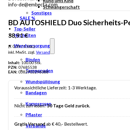
Rund ums Kind
info-de@embecta.com
Schwangerschaft
Sonstiges
SALE %
BD AUTOSHIELD Duo Sicherheits-P
Top-Seller
38,91
€
Neuheiten
Wundversorgung
(€ 0,39 / 1 Stk.)
inkl. MwSt. zzgl.
Versand
Binden
Inhalt:
100.00 Stk.
PZN:
07685538
Tamponaden
EAN:
0382903296088
Wundspüllösung
Voraussichtliche Lieferzeit: 1-3 Werktage.
Bandagen
Kompressen
Nicht zufrieden?
30 Tage Geld zurück.
Pflaster
Gratis Versand
ab € 40,– Bestellwert.
Verbände