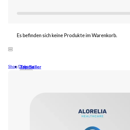
Es befinden sich keine Produkte im Warenkorb.
Shop
/
Diabetes
Top-Seller
Mehr
Neuheiten
Wundversorgung
Binden
Tamponaden
Wundspüllösung
Bandagen
Kompressen
Pflaster
Verbände