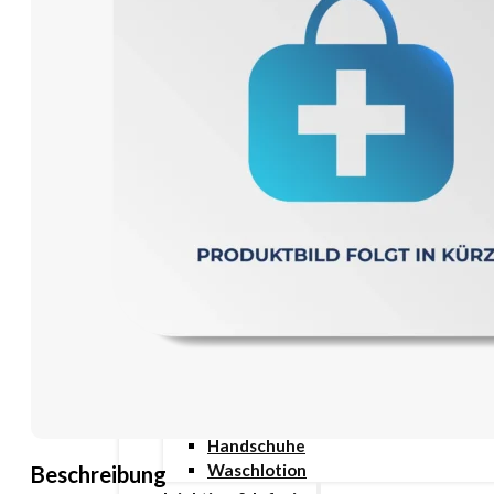
Wundauflage
Wundcremes & Spray
Sanitätshaus
Diabetes
Insulinspritzen
Messgeräte
Pen Nadeln
Stechhilfen
Teststreifen
Ernährung & Trinkhilfen
Ess- und Trinkhilfen
Trinknahrung
Hygiene & Pflege
Hausapotheke
Hygieneartikel
Desinfektion
Handschuhe
Waschlotion
Beschreibung