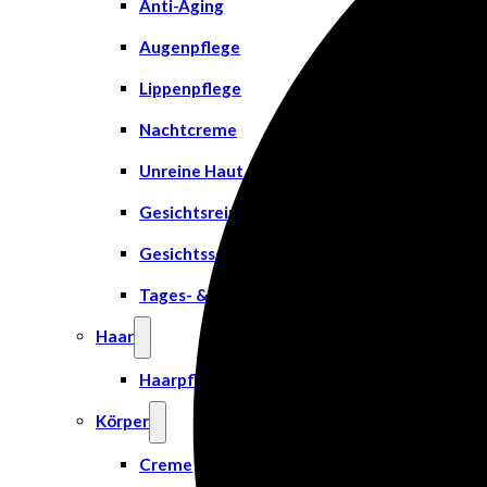
Anti-Aging
Augenpflege
Lippenpflege
Nachtcreme
Unreine Haut & Akne
Gesichtsreinigung
Gesichtsserum
Tages- & Feuchtigkeitscremes
Haar
Haarpflege
Körper
Creme