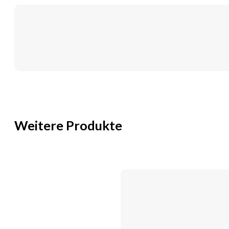
Sicherheits-
Pen-
Nadeln
8
mm
Menge
Weitere Produkte