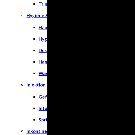
Trinknahrung
Hygiene & Pflege
Hausapotheke
Hygieneartikel
Desinfektion
Handschuhe
Waschlotion
Injektion & Infusion
Gefäßkatheter
Infusionslösungen & Zubehör
Spritzen
Inkontinenz