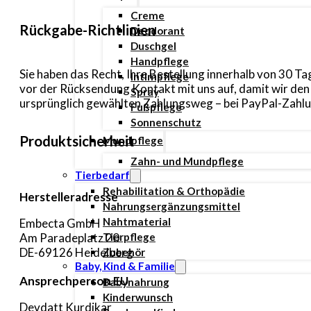
Creme
Rückgabe-Richtlinien
Deodorant
Duschgel
Handpflege
Sie haben das Recht, Ihre Bestellung innerhalb von 30 
Intimpflege
vor der Rücksendung Kontakt mit uns auf, damit wir de
Spray
ursprünglich gewählten Zahlungsweg – bei PayPal-Zahlun
Fußpflege
Sonnenschutz
Produktsicherheit
Mundpflege
Zahn- und Mundpflege
Tierbedarf
Rehabilitation & Orthopädie
Herstelleradresse
Nahrungsergänzungsmittel
Nahtmaterial
Embecta GmbH
Am Paradeplatz 20
Tierpflege
DE-69126 Heidelberg
Zubehör
Baby, Kind & Familie
Ansprechperson EU
Babynahrung
Kinderwunsch
Devdatt Kurdikar