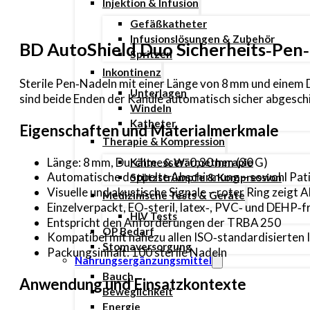
Injektion & Infusion
Gefäßkatheter
Infusionslösungen & Zubehör
BD AutoShield Duo Sicherheits‑Pen
Spritzen
Inkontinenz
Sterile Pen‑Nadeln mit einer Länge von 8 mm und einem
Unterlagen
sind beide Enden der Kanüle automatisch sicher abgesch
Windeln
Katheter
Eigenschaften und Materialmerkmale
Therapie & Kompression
Länge: 8 mm, Durchmesser: 0,30 mm (30 G)
Kälte- & Wärmetherapie
Automatische doppelte Abschirmung – sowohl Pati
Stützstrümpfe & Kompression
Visuelle und akustische Signale – roter Ring zeigt
Medizinische Tests & Geräte
Einzelverpackt, EO‑steril, latex‑, PVC‑ und DEHP‑f
HIV Tests
Entspricht den Anforderungen der TRBA 250
OP Bedarf
Kompatibel mit nahezu allen ISO‑standardisierten 
Stomaversorgung
Packungsinhalt: 100 sterile Nadeln
Nahrungsergänzungsmittel
Bauch
Anwendung und Einsatzkontexte
Beweglichkeit
Energie