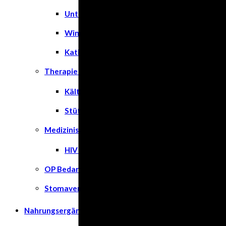
Unterlagen
Windeln
Katheter
Therapie & Kompression
Kälte- & Wärmetherapie
Stützstrümpfe & Kompression
Medizinische Tests & Geräte
HIV Tests
OP Bedarf
Stomaversorgung
Nahrungsergänzungsmittel