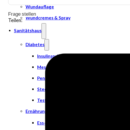
Wundauflage
Frage stellen
Wundcremes & Spray
Teilen:
Sanitätshaus
Diabetes
Insulinspritzen
Messgeräte
Pen Nadeln
Stechhilfen
Teststreifen
Ernährung & Trinkhilfen
Ess- und Trinkhilfen