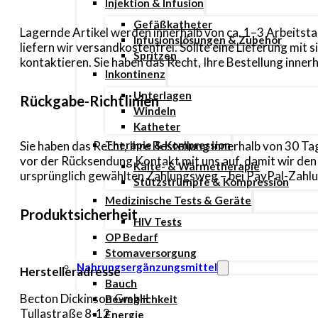
Injektion & Infusion
Gefäßkatheter
Lagernde Artikel werden innerhalb von ca. 1–3 Arbeitsta
Infusionslösungen & Zubehör
liefern wir versandkostenfrei. Sollte eine Lieferung mi
Spritzen
kontaktieren. Sie haben das Recht, Ihre Bestellung inn
Inkontinenz
Unterlagen
Rückgabe-Richtlinien
Windeln
Katheter
Sie haben das Recht, Ihre Bestellung innerhalb von 30 
Therapie & Kompression
vor der Rücksendung Kontakt mit uns auf, damit wir de
Kälte- & Wärmetherapie
ursprünglich gewählten Zahlungsweg – bei PayPal-Zahlun
Stützstrümpfe & Kompression
Medizinische Tests & Geräte
Produktsicherheit
HIV Tests
OP Bedarf
Stomaversorgung
Nahrungsergänzungsmittel
Herstelleradresse
Bauch
Becton Dickinson GmbH
Beweglichkeit
Tullastraße 8-12
Energie