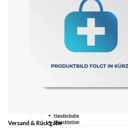
Wundauflage
Wundcremes & Spray
Sanitätshaus
Diabetes
Insulinspritzen
Messgeräte
Pen Nadeln
Stechhilfen
Teststreifen
Ernährung & Trinkhilfen
Ess- und Trinkhilfen
Trinknahrung
Hygiene & Pflege
Hausapotheke
Hygieneartikel
Desinfektion
Handschuhe
Waschlotion
Versand & Rückgabe