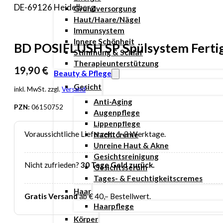
DE-69126 Heidelberg
Grundversorgung
Haut/Haare/Nägel
Immunsystem
Innere Schönheit
BD POSIFLUSH SP Spülsystem Fertig
Stimmung & Schlaf
Therapieunterstützung
19,90
€
Beauty & Pflege
Gesicht
inkl. MwSt. zzgl.
Versand
Anti-Aging
PZN:
06150752
Augenpflege
Lippenpflege
Voraussichtliche Lieferzeit: 1-3 Werktage.
Nachtcreme
Unreine Haut & Akne
Gesichtsreinigung
Nicht zufrieden?
30 Tage Geld zurück.
Gesichtsserum
Tages- & Feuchtigkeitscremes
Haar
Gratis Versand
ab € 40,– Bestellwert.
Haarpflege
Körper