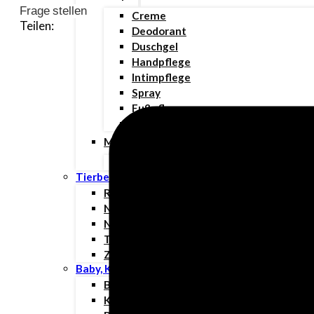
Frage stellen
Creme
Teilen:
Deodorant
Duschgel
Handpflege
Intimpflege
Spray
Fußpflege
Sonnenschutz
Mundpflege
Zahn- und Mundpflege
Tierbedarf
Rehabilitation & Orthopädie
Nahrungsergänzungsmittel
Nahtmaterial
Tierpflege
Zubehör
Baby, Kind & Familie
Babynahrung
Kinderwunsch