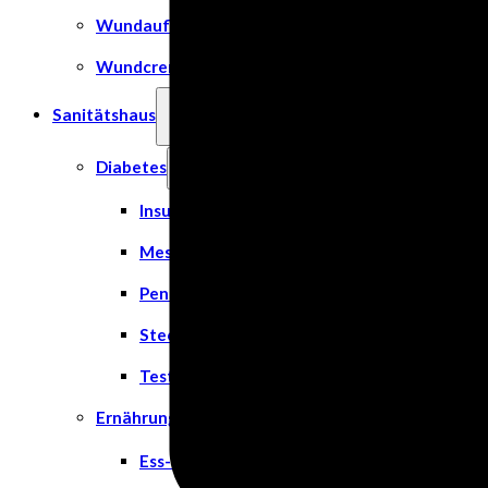
Wundauflage
Wundcremes & Spray
Sanitätshaus
Diabetes
Insulinspritzen
Messgeräte
Pen Nadeln
Stechhilfen
Teststreifen
Ernährung & Trinkhilfen
Ess- und Trinkhilfen