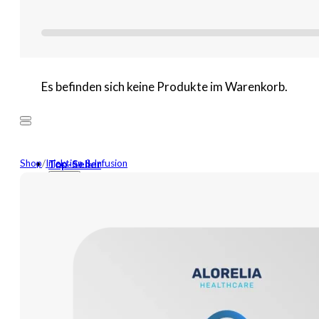
Es befinden sich keine Produkte im Warenkorb.
Shop
/
Injektion & Infusion
Top-Seller
Mehr
Neuheiten
Wundversorgung
Binden
Tamponaden
Wundspüllösung
Bandagen
Kompressen
Pflaster
Verbände