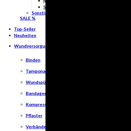
Rund ums Kind
Schwangerschaft
Sonstiges
SALE %
Top-Seller
Neuheiten
Wundversorgung
Binden
Tamponaden
Wundspüllösung
Bandagen
Kompressen
Pflaster
Verbände