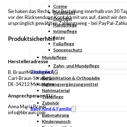
Creme
Sie haben das Recht, Ihre Bestellung innerhalb von 30 
Deodorant
vor der Rücksendung Kontakt mit uns auf, damit wir de
Duschgel
ursprünglich gewählten Zahlungsweg – bei PayPal-Zahlun
Handpflege
Intimpflege
Spray
Produktsicherheit
Fußpflege
Sonnenschutz
Mundpflege
Herstelleradresse
Zahn- und Mundpflege
Tierbedarf
B. Braun Melsungen AG
Carl-Braun-Straße 1
Rehabilitation & Orthopädie
DE-34212 Melsungen
Nahrungsergänzungsmittel
Nahtmaterial
Ansprechperson EU
Tierpflege
Zubehör
Anna Maria Braun
Baby, Kind & Familie
info@bbraun.com
Babynahrung
Kinderwunsch