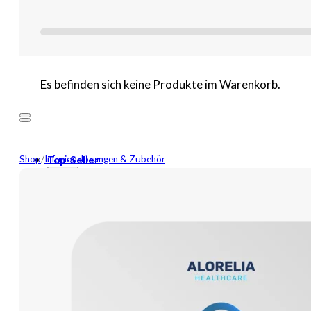
Es befinden sich keine Produkte im Warenkorb.
Shop
/
Infusionslösungen & Zubehör
Top-Seller
Mehr
Neuheiten
Wundversorgung
Binden
Tamponaden
Wundspüllösung
Bandagen
Kompressen
Pflaster
Verbände