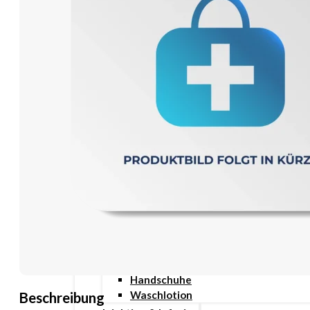
Wundauflage
Wundcremes & Spray
Sanitätshaus
Diabetes
Insulinspritzen
Messgeräte
Pen Nadeln
Stechhilfen
Teststreifen
Ernährung & Trinkhilfen
Ess- und Trinkhilfen
Trinknahrung
Hygiene & Pflege
Hausapotheke
Hygieneartikel
Desinfektion
Handschuhe
Waschlotion
Beschreibung