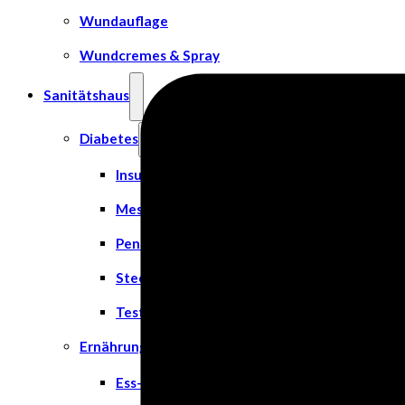
Wundauflage
Wundcremes & Spray
Sanitätshaus
Diabetes
Insulinspritzen
Messgeräte
Pen Nadeln
Stechhilfen
Teststreifen
Ernährung & Trinkhilfen
Ess- und Trinkhilfen