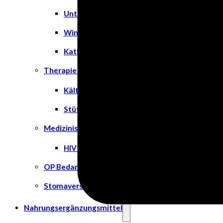
Unterlagen
Windeln
Katheter
Therapie & Kompression
Kälte- & Wärmetherapie
Stützstrümpfe & Kompression
Medizinische Tests & Geräte
HIV Tests
OP Bedarf
Stomaversorgung
Nahrungsergänzungsmittel