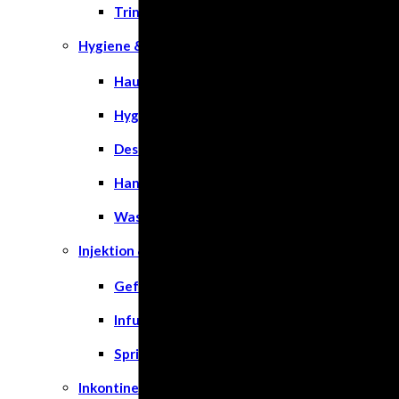
Trinknahrung
Hygiene & Pflege
Hausapotheke
Hygieneartikel
Desinfektion
Handschuhe
Waschlotion
Injektion & Infusion
Gefäßkatheter
Infusionslösungen & Zubehör
Spritzen
Inkontinenz