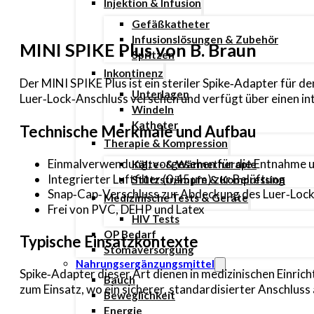
Injektion & Infusion
Gefäßkatheter
Infusionslösungen & Zubehör
MINI SPIKE Plus von B. Braun
Spritzen
Inkontinenz
Der MINI SPIKE Plus ist ein steriler Spike‑Adapter für d
Unterlagen
Luer‑Lock‑Anschluss versehen und verfügt über einen int
Windeln
Katheter
Technische Merkmale und Aufbau
Therapie & Kompression
Einmalverwendung; vorgesehen für die Entnahme u
Kälte- & Wärmetherapie
Integrierter Luftfilter (0,45 µm) zur Belüftung
Stützstrümpfe & Kompression
Snap‑Cap‑Verschluss zur Abdeckung des Luer‑Loc
Medizinische Tests & Geräte
Frei von PVC, DEHP und Latex
HIV Tests
OP Bedarf
Typische Einsatzkontexte
Stomaversorgung
Nahrungsergänzungsmittel
Spike‑Adapter dieser Art dienen in medizinischen Einric
Bauch
zum Einsatz, wo ein sicherer, standardisierter Anschluss
Beweglichkeit
Energie