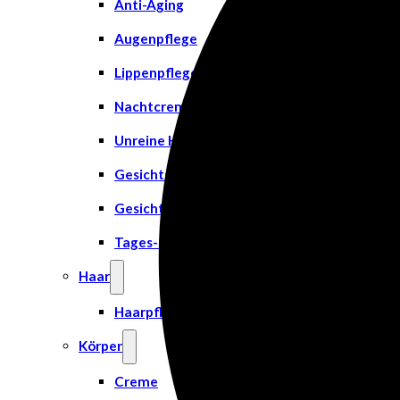
Anti-Aging
Augenpflege
Lippenpflege
Nachtcreme
Unreine Haut & Akne
Gesichtsreinigung
Gesichtsserum
Tages- & Feuchtigkeitscremes
Haar
Haarpflege
Körper
Creme