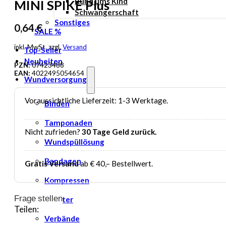
Rund ums Kind
MINI SPIKE Plus
Schwangerschaft
Sonstiges
0,64
€
SALE %
inkl. MwSt. zzgl.
Versand
Top-Seller
Neuheiten
PZN:
07423488
EAN:
4022495054654
Wundversorgung
Voraussichtliche Lieferzeit: 1-3 Werktage.
Binden
Tamponaden
Nicht zufrieden?
30 Tage Geld zurück.
Wundspüllösung
Bandagen
Gratis Versand
ab € 40,– Bestellwert.
Kompressen
Frage stellen
Pflaster
Teilen:
Verbände