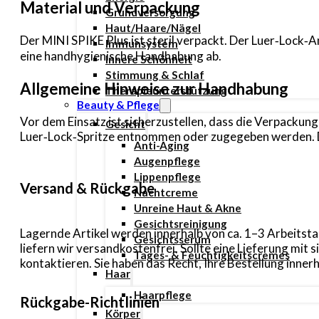
Material und Verpackung
Grundversorgung
Haut/Haare/Nägel
Der MINI SPIKE Plus ist steril verpackt. Der Luer‑Lock‑
Immunsystem
eine handhygienische Handhabung ab.
Innere Schönheit
Stimmung & Schlaf
Allgemeine Hinweise zur Handhabung
Therapieunterstützung
Beauty & Pflege
Vor dem Einsatz ist sicherzustellen, dass die Verpackun
Gesicht
Luer‑Lock‑Spritze entnommen oder zugegeben werden. D
Anti-Aging
Augenpflege
Lippenpflege
Versand & Rückgabe
Nachtcreme
Unreine Haut & Akne
Gesichtsreinigung
Lagernde Artikel werden innerhalb von ca. 1–3 Arbeitsta
Gesichtsserum
liefern wir versandkostenfrei. Sollte eine Lieferung mi
Tages- & Feuchtigkeitscremes
kontaktieren. Sie haben das Recht, Ihre Bestellung inn
Haar
Haarpflege
Rückgabe-Richtlinien
Körper