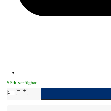
5 Stk. verfügbar
STERICAN
Safety
Kanülen
21
Gx1