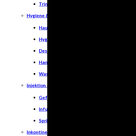
Trinknahrung
Hygiene & Pflege
Hausapotheke
Hygieneartikel
Desinfektion
Handschuhe
Waschlotion
Injektion & Infusion
Gefäßkatheter
Infusionslösungen & Zubehör
Spritzen
Inkontinenz