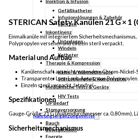
Injektion & Infusion
Gefäßkatheter
Infusionslösungen & Zubehör
STERICAN Safety Kanülen 21 G × 1 (0
Spritzen
Inkontinenz
Einmalkanüle mit integriertem Sicherheitsmechanismus, g
Unterlagen
Polypropylen versehen und einzeln steril verpackt.
Windeln
Katheter
Material und Aufbau
Therapie & Kompression
Kanülenschaft aus nichtrostendem Chrom‑Nickel‑St
Kälte- & Wärmetherapie
Transparenter Luer‑Lock‑Ansatz aus Polypropylen
Stützstrümpfe & Kompression
Einzeln steril verpackt, latexfrei
Medizinische Tests & Geräte
HIV Tests
Spezifikationen
OP Bedarf
Stomaversorgung
Gauge‑Größe: 21 G (Außendurchmesser ca. 0,80 mm), Lä
Nahrungsergänzungsmittel
Bauch
Sicherheitsmechanismus
Beweglichkeit
Energie