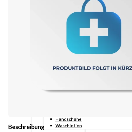
Wundauflage
Wundcremes & Spray
Sanitätshaus
Diabetes
Insulinspritzen
Messgeräte
Pen Nadeln
Stechhilfen
Teststreifen
Ernährung & Trinkhilfen
Ess- und Trinkhilfen
Trinknahrung
Hygiene & Pflege
Hausapotheke
Hygieneartikel
Desinfektion
Handschuhe
Waschlotion
Beschreibung