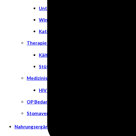
Unterlagen
Windeln
Katheter
Therapie & Kompression
Kälte- & Wärmetherapie
Stützstrümpfe & Kompression
Medizinische Tests & Geräte
HIV Tests
OP Bedarf
Stomaversorgung
Nahrungsergänzungsmittel