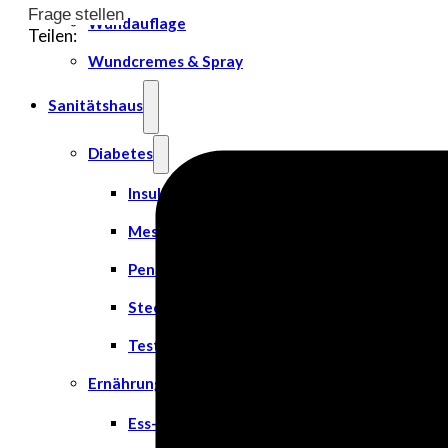
Frage stellen
Wundauflage
Teilen:
Wundcremes & Spray
Sanitätshaus
Diabetes
Insulinspritzen
Messgeräte
Pen Nadeln
Stechhilfen
Teststreifen
Ernährung & Trinkhilfen
Ess- und Trinkhilfen