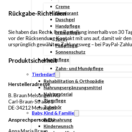
Creme
Rückgabe-Richtlinien
Deodorant
Duschgel
Handpflege
Sie haben das Recht, Ihre Bestellung innerhalb von 30 
Intimpflege
vor der Rücksendung Kontakt mit uns auf, damit wir de
Spray
ursprünglich gewählten Zahlungsweg – bei PayPal-Zahlun
Fußpflege
Sonnenschutz
Mundpflege
Produktsicherheit
Zahn- und Mundpflege
Tierbedarf
Rehabilitation & Orthopädie
Herstelleradresse
Nahrungsergänzungsmittel
Nahtmaterial
B. Braun Melsungen AG
Tierpflege
Carl-Braun-Straße 1
Zubehör
DE-34212 Melsungen
Baby, Kind & Familie
Ansprechperson EU
Babynahrung
Kinderwunsch
Anna Maria Braun