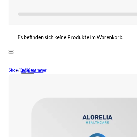
Es befinden sich keine Produkte im Warenkorb.
Shop
/
Gefäßkatheter
Top-Seller
Mehr
Neuheiten
Wundversorgung
Binden
Tamponaden
Wundspüllösung
Bandagen
Kompressen
Pflaster
Verbände