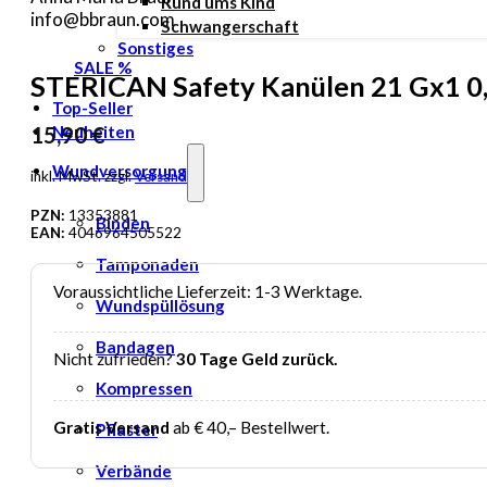
Rund ums Kind
info@bbraun.com
Schwangerschaft
Sonstiges
SALE %
STERICAN Safety Kanülen 21 Gx1 
Top-Seller
Neuheiten
15,90
€
Wundversorgung
inkl. MwSt. zzgl.
Versand
PZN:
13353881
Binden
EAN:
4046964505522
Tamponaden
Voraussichtliche Lieferzeit: 1-3 Werktage.
Wundspüllösung
Bandagen
Nicht zufrieden?
30 Tage Geld zurück.
Kompressen
Gratis Versand
ab € 40,– Bestellwert.
Pflaster
Verbände