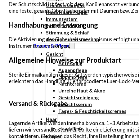
Der Schutzschild ist fest mit dem Kanülenansatz verbund
Grundversorgung
eine feste, gerade Oberfläche oder mit Daumen bzw. Zeige
Haut/Haare/Nägel
Immunsystem
Handhabung und Entsorgung
Innere Schönheit
Stimmung & Schlaf
Die Aktivierung des Sicherheitsmechanismus erfolgt unm
Therapieunterstützung
Instrumente zu entsorgen.
Beauty & Pflege
Gesicht
Allgemeine Hinweise zur Produktart
Anti-Aging
Augenpflege
Sterile Einmalkanülen dieser Art werden typischerweise
Lippenpflege
erleichtern das Handling. Die farbcodierte Luer‑Lock‑V
Nachtcreme
Unreine Haut & Akne
Gesichtsreinigung
Versand & Rückgabe
Gesichtsserum
Tages- & Feuchtigkeitscremes
Haar
Lagernde Artikel werden innerhalb von ca. 1–3 Arbeitsta
Haarpflege
liefern wir versandkostenfrei. Sollte eine Lieferung mi
kontaktieren. Sie haben das Recht, Ihre Bestellung inn
Körper