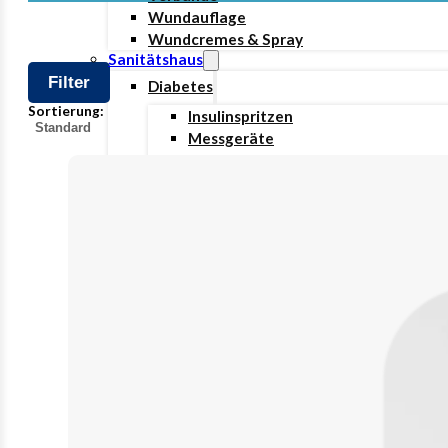
Wundauflage
Wundcremes & Spray
Sanitätshaus
Filter
Diabetes
Sortierung:
Insulinspritzen
Messgeräte
Pen Nadeln
Gefundene
Stechhilfen
Produkte
Teststreifen
Ernährung & Trinkhilfen
Ess- und Trinkhilfen
Trinknahrung
Hygiene & Pflege
Hausapotheke
Hygieneartikel
Desinfektion
Handschuhe
Waschlotion