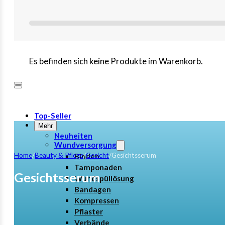
Es befinden sich keine Produkte im Warenkorb.
Top-Seller
Mehr
Neuheiten
Wundversorgung
Home
/
Beauty & Pflege
/
Gesicht
/
Gesichtsserum
Binden
Tamponaden
Gesichtsserum
Wundspüllösung
Bandagen
Kompressen
Pflaster
Verbände