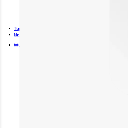
Rund ums Kind
Schwangerschaft
Sonstiges
SALE %
Top-Seller
Neuheiten
Wundversorgung
Binden
Tamponaden
Wundspüllösung
Bandagen
Kompressen
Pflaster
Verbände