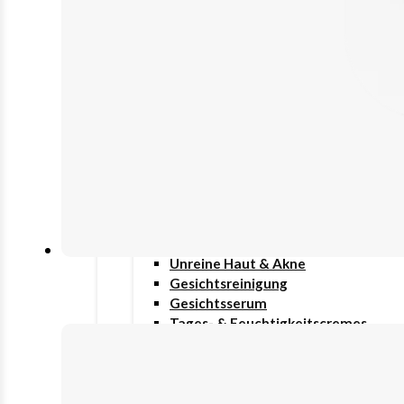
Grundversorgung
Haut/Haare/Nägel
Immunsystem
Innere Schönheit
Stimmung & Schlaf
Therapieunterstützung
Beauty & Pflege
Gesicht
Anti-Aging
Augenpflege
Lippenpflege
Nachtcreme
Unreine Haut & Akne
Gesichtsreinigung
Gesichtsserum
Tages- & Feuchtigkeitscremes
Haar
Haarpflege
Körper