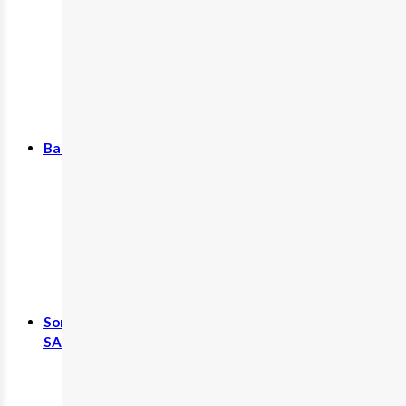
Nahrungsergänzungsmittel
Nahtmaterial
Tierpflege
Zubehör
Baby, Kind & Familie
Babynahrung
Kinderwunsch
Rund ums Kind
Schwangerschaft
Sonstiges
SALE %