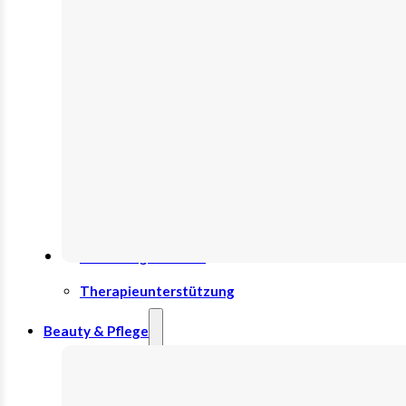
Bauch
Beweglichkeit
Energie
Grundversorgung
Haut/Haare/Nägel
Immunsystem
Innere Schönheit
Stimmung & Schlaf
Therapieunterstützung
Beauty & Pflege
Gesicht