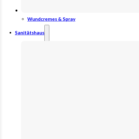
Wundauflage
Wundcremes & Spray
Sanitätshaus
Diabetes
Insulinspritzen
Messgeräte
Pen Nadeln
Stechhilfen
Teststreifen
Ernährung & Trinkhilfen
Ess- und Trinkhilfen