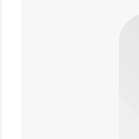
Creme
Deodorant
Duschgel
Handpflege
Intimpflege
Spray
Fußpflege
Sonnenschutz
Mundpflege
Zahn- und Mundpflege
Tierbedarf
Rehabilitation & Orthopädie
Nahrungsergänzungsmittel
Nahtmaterial
Tierpflege
Zubehör
Baby, Kind & Familie
Babynahrung
Kinderwunsch