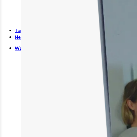
Rund ums Kind
Schwangerschaft
Sonstiges
SALE %
Top-Seller
Neuheiten
Wundversorgung
Binden
Tamponaden
Wundspüllösung
Bandagen
Kompressen
Pflaster
Verbände