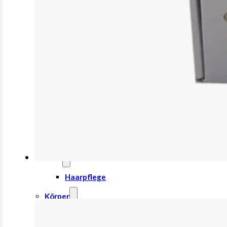
Anti-Aging
Augenpflege
Lippenpflege
Nachtcreme
Unreine Haut & Akne
Gesichtsreinigung
Gesichtsserum
Tages- & Feuchtigkeitscremes
Haar
Haarpflege
Körper
Creme