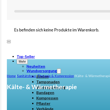
Es befinden sich keine Produkte im Warenkorb.
Top-Seller
Mehr
Neuheiten
Wundversorgung
Home
/
Sanitätshaus
/
Therapie & Kompression
/
Kälte- & Wärmetherapi
Binden
Tamponaden
Kälte- & Wärmetherapie
Wundspüllösung
Bandagen
Kompressen
Pflaster
Verbände