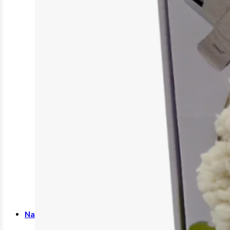
Unterlagen
Windeln
Katheter
Therapie & Kompression
Kälte- & Wärmetherapie
Stützstrümpfe & Kompression
Medizinische Tests & Geräte
HIV Tests
OP Bedarf
Stomaversorgung
Nahrungsergänzungsmittel