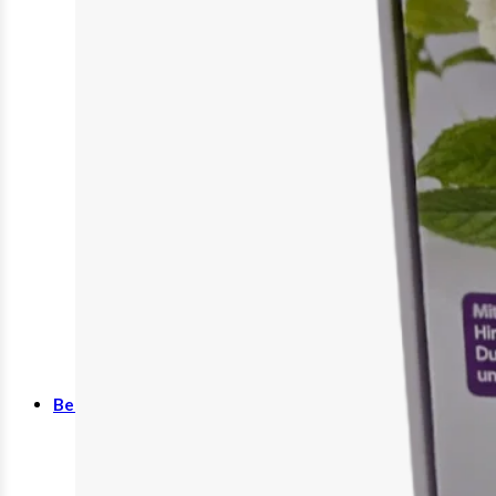
Bauch
Beweglichkeit
Energie
Grundversorgung
Haut/Haare/Nägel
Immunsystem
Innere Schönheit
Stimmung & Schlaf
Therapieunterstützung
Beauty & Pflege
Gesicht