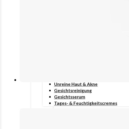
Grundversorgung
Haut/Haare/Nägel
Immunsystem
Innere Schönheit
Stimmung & Schlaf
Therapieunterstützung
Beauty & Pflege
Gesicht
Anti-Aging
Augenpflege
Lippenpflege
Nachtcreme
Unreine Haut & Akne
Gesichtsreinigung
Gesichtsserum
Tages- & Feuchtigkeitscremes
Haar
Haarpflege
Körper