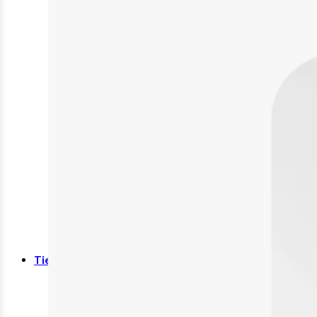
Deodorant
Duschgel
Handpflege
Intimpflege
Spray
Fußpflege
Sonnenschutz
Mundpflege
Zahn- und Mundpflege
Tierbedarf
Rehabilitation & Orthopädie