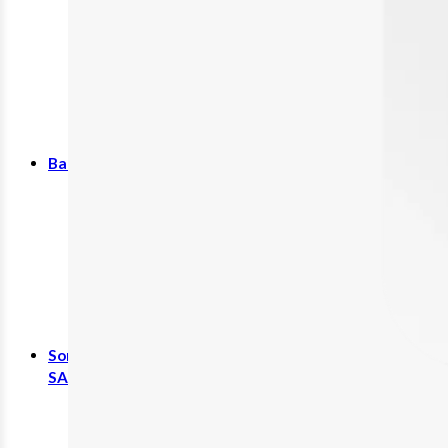
Nahrungsergänzungsmittel
Nahtmaterial
Tierpflege
Zubehör
Baby, Kind & Familie
Babynahrung
Kinderwunsch
Rund ums Kind
Schwangerschaft
Sonstiges
SALE %