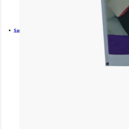
Wundauflage
Wundcremes & Spray
Sanitätshaus
Diabetes
Insulinspritzen
Messgeräte
Pen Nadeln
Stechhilfen
Teststreifen
Ernährung & Trinkhilfen
Ess- und Trinkhilfen