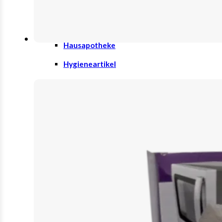
Trinknahrung
Hygiene & Pflege
Hausapotheke
Hygieneartikel
Desinfektion
Handschuhe
Waschlotion
Injektion & Infusion
Gefäßkatheter
Infusionslösungen & Zubehör
Spritzen
Inkontinenz