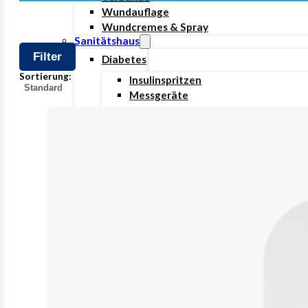
Wundauflage
Wundcremes & Spray
Sanitätshaus
Filter
Diabetes
Sortierung:
Insulinspritzen
Messgeräte
Pen Nadeln
Gefundene
Stechhilfen
Produkte
Teststreifen
Ernährung & Trinkhilfen
Ess- und Trinkhilfen
Trinknahrung
Hygiene & Pflege
Hausapotheke
Hygieneartikel
Desinfektion
Handschuhe
Waschlotion