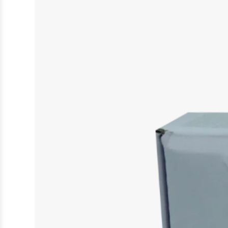
Creme
Deodorant
Duschgel
Handpflege
Intimpflege
Spray
Fußpflege
Sonnenschutz
Mundpflege
Zahn- und Mundpflege
Tierbedarf
Rehabilitation & Orthopädie
Nahrungsergänzungsmittel
Nahtmaterial
Tierpflege
Zubehör
Baby, Kind & Familie
Babynahrung
Kinderwunsch