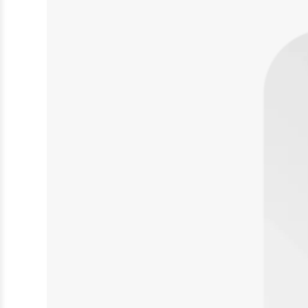
Creme
Deodorant
Duschgel
Handpflege
Intimpflege
Spray
Fußpflege
Sonnenschutz
Mundpflege
Zahn- und Mundpflege
Tierbedarf
Rehabilitation & Orthopädie
Nahrungsergänzungsmittel
Nahtmaterial
Tierpflege
Zubehör
Baby, Kind & Familie
Babynahrung
Kinderwunsch