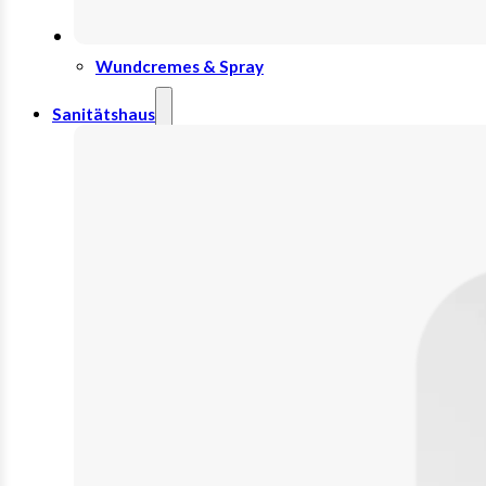
Wundauflage
Wundcremes & Spray
Sanitätshaus
Diabetes
Insulinspritzen
Messgeräte
Pen Nadeln
Stechhilfen
Teststreifen
Ernährung & Trinkhilfen
Ess- und Trinkhilfen