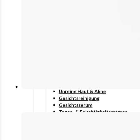
Grundversorgung
Haut/Haare/Nägel
Immunsystem
Innere Schönheit
Stimmung & Schlaf
Therapieunterstützung
Beauty & Pflege
Gesicht
Anti-Aging
Augenpflege
Lippenpflege
Nachtcreme
Unreine Haut & Akne
Gesichtsreinigung
Gesichtsserum
Tages- & Feuchtigkeitscremes
Haar
Haarpflege
Körper