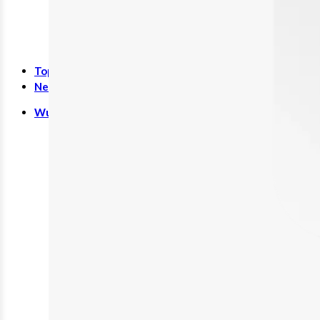
Rund ums Kind
Schwangerschaft
Sonstiges
SALE %
Top-Seller
Neuheiten
Wundversorgung
Binden
Tamponaden
Wundspüllösung
Bandagen
Kompressen
Pflaster
Verbände