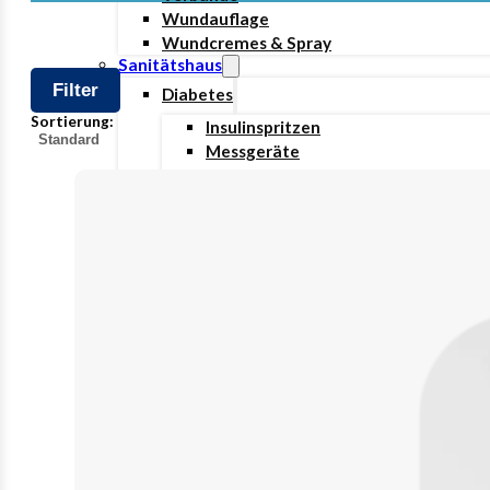
Wundauflage
Wundcremes & Spray
Sanitätshaus
Filter
Diabetes
Sortierung:
Insulinspritzen
Messgeräte
Pen Nadeln
Gefundene
Stechhilfen
Produkte
Teststreifen
Ernährung & Trinkhilfen
Ess- und Trinkhilfen
Trinknahrung
Hygiene & Pflege
Hausapotheke
Hygieneartikel
Desinfektion
Handschuhe
Waschlotion