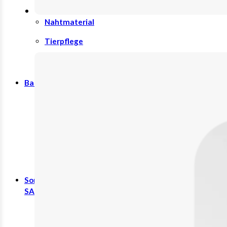
Nahrungsergänzungsmittel
Nahtmaterial
Tierpflege
Zubehör
Baby, Kind & Familie
Babynahrung
Kinderwunsch
Rund ums Kind
Schwangerschaft
Sonstiges
SALE %