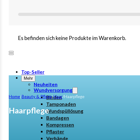
Es befinden sich keine Produkte im Warenkorb.
Top-Seller
Mehr
Neuheiten
Wundversorgung
Home
/
Beauty & Pflege
/
Haar
/
Haarpflege
Binden
Tamponaden
Haarpflege
Wundspüllösung
Bandagen
Kompressen
Pflaster
Verbände