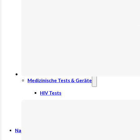
Unterlagen
Windeln
Katheter
Therapie & Kompression
Kälte- & Wärmetherapie
Stützstrümpfe & Kompression
Medizinische Tests & Geräte
HIV Tests
OP Bedarf
Stomaversorgung
Nahrungsergänzungsmittel